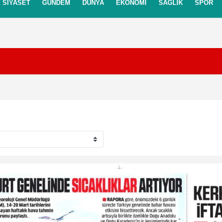
SIYASET
GÜNDEM
DÜNYA
EKONOMI
SAĞLIK
SPOR
itikası
Gizlilik İlkeleri