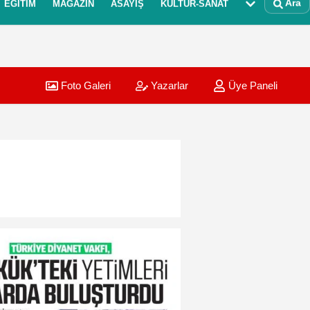
Ara
EĞITIM
MAGAZIN
ASAYIŞ
KÜLTÜR-SANAT
Foto Galeri
Yazarlar
Üye Paneli