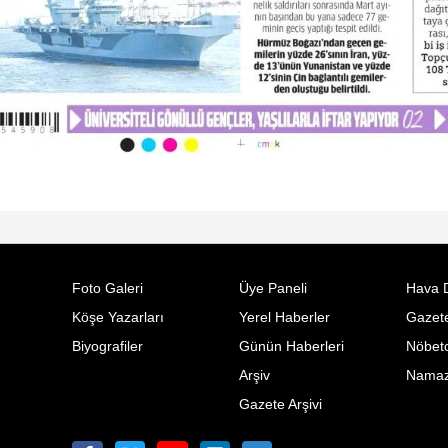
Foto Galeri
Üye Paneli
Hava 
Köşe Yazarları
Yerel Haberler
Gazete
Biyografiler
Günün Haberleri
Nöbetc
Arşiv
Namaz 
Gazete Arşivi