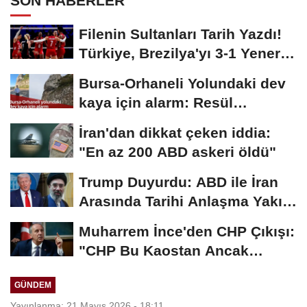
SON HABERLER
Filenin Sultanları Tarih Yazdı!
Türkiye, Brezilya'yı 3-1 Yenerek
2026...
Bursa-Orhaneli Yolundaki dev
kaya için alarm: Resül
Kaplan'dan yetkililere...
İran'dan dikkat çeken iddia:
"En az 200 ABD askeri öldü"
Trump Duyurdu: ABD ile İran
Arasında Tarihi Anlaşma Yakın!
İmza İçin...
Muharrem İnce'den CHP Çıkışı:
"CHP Bu Kaostan Ancak
Üyelerle Genel...
GÜNDEM
Yayınlanma: 21 Mayıs 2026 - 18:11