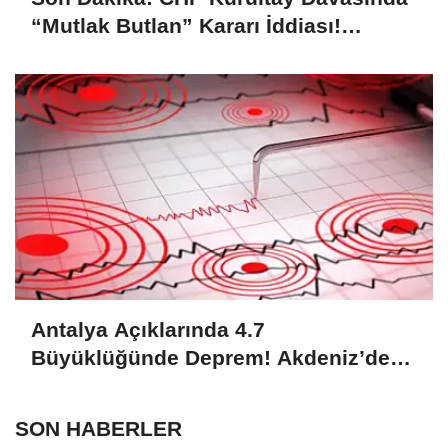
“Mutlak Butlan” Kararı İddiası!
Kılıçdaroğlu Yeniden Göreve mi
Dönüyor?
Antalya Açıklarında 4.7
Büyüklüğünde Deprem! Akdeniz’de
Korkutan Sarsıntı
SON HABERLER