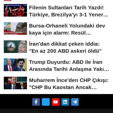
Filenin Sultanları Tarih Yazdı!
Türkiye, Brezilya'yı 3-1 Yenerek
2026...
Bursa-Orhaneli Yolundaki dev
kaya için alarm: Resül
Kaplan'dan yetkililere...
İran'dan dikkat çeken iddia:
"En az 200 ABD askeri öldü"
Trump Duyurdu: ABD ile İran
Arasında Tarihi Anlaşma Yakın!
İmza İçin...
Muharrem İnce'den CHP Çıkışı:
"CHP Bu Kaostan Ancak
Üyelerle Genel...