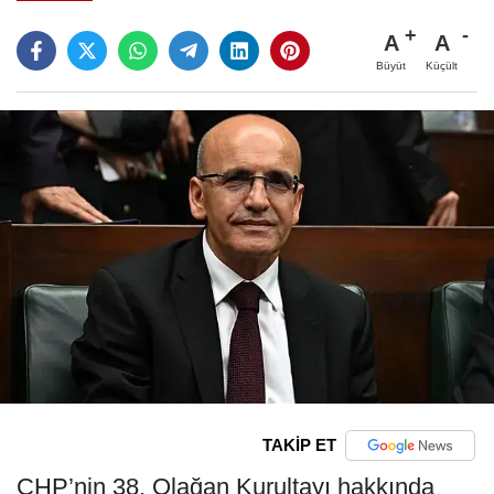
A
A
Büyüt
Küçült
TAKİP ET
CHP’nin 38. Olağan Kurultayı hakkında