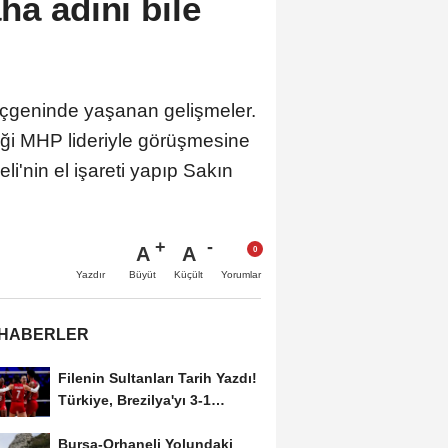
ha adını bile
üçgeninde yaşanan gelişmeler.
diği MHP lideriyle görüşmesine
eli'nin el işareti yapıp Sakın
A
A
Büyüt
Küçült
Yazdır
Yorumlar
 HABERLER
Filenin Sultanları Tarih Yazdı!
Türkiye, Brezilya'yı 3-1
Yenerek 2026...
Bursa-Orhaneli Yolundaki