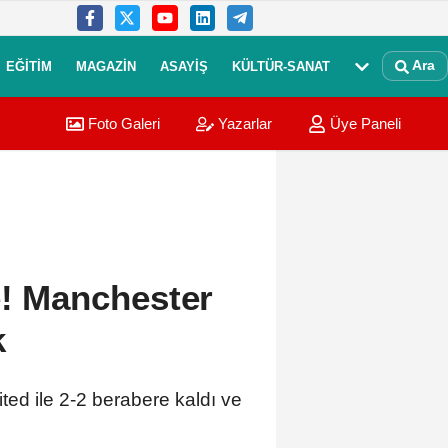
Ara
EĞITIM
MAGAZIN
ASAYIŞ
KÜLTÜR-SANAT
Foto Galeri
Yazarlar
Üye Paneli
e! Manchester
k
ited ile 2-2 berabere kaldı ve