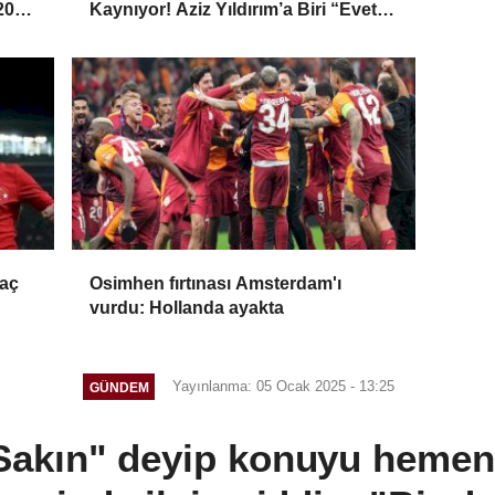
 2026
Kaynıyor! Aziz Yıldırım’a Biri “Evet”
Dedi, Biri Rest Çekti
maç
Osimhen fırtınası Amsterdam'ı
vurdu: Hollanda ayakta
Yayınlanma: 05 Ocak 2025 - 13:25
GÜNDEM
 "Sakın" deyip konuyu heme