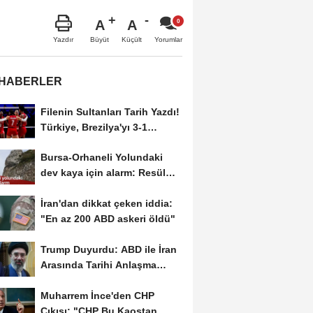
A
A
Büyüt
Küçült
Yazdır
Yorumlar
 HABERLER
Filenin Sultanları Tarih Yazdı!
Türkiye, Brezilya'yı 3-1
Yenerek 2026...
Bursa-Orhaneli Yolundaki
dev kaya için alarm: Resül
Kaplan'dan yetkililere...
İran'dan dikkat çeken iddia:
"En az 200 ABD askeri öldü"
Trump Duyurdu: ABD ile İran
Arasında Tarihi Anlaşma
Yakın! İmza İçin...
Muharrem İnce'den CHP
Çıkışı: "CHP Bu Kaostan