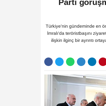
Parti görüşm
Türkiye'nin gündeminde en ön
İmralı'da teröristbaşını ziya
ilişkin ilginç bir ayrıntı or