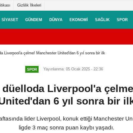
itikası
Gizlilik İlkeleri
SIYASET
GÜNDEM
DÜNYA
EKONOMI
SAĞLIK
SPOR
oda Liverpool'a çelme! Manchester United'dan 6 yıl sonra bir ilk
Yayınlanma: 05 Ocak 2025 - 22:36
SPOR
ın düelloda Liverpool'a çelm
United'dan 6 yıl sonra bir il
haftasında lider Liverpool, konuk ettiği Manchester Un
ligde 3 maç sonra puan kaybı yaşadı.