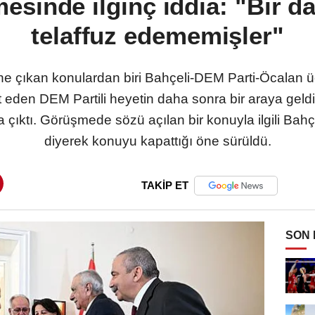
esinde ilginç iddia: "Bir da
telaffuz edememişler"
e çıkan konulardan biri Bahçeli-DEM Parti-Öcalan 
ret eden DEM Partili heyetin daha sonra bir araya gel
taya çıktı. Görüşmede sözü açılan bir konuyla ilgili Bahç
diyerek konuyu kapattığı öne sürüldü.
TAKİP ET
SON