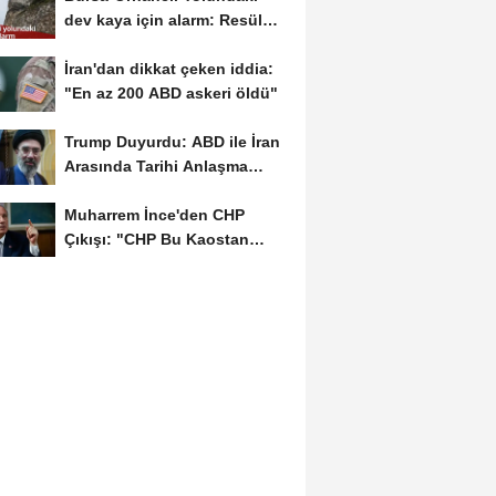
dev kaya için alarm: Resül
Kaplan'dan yetkililere...
İran'dan dikkat çeken iddia:
"En az 200 ABD askeri öldü"
Trump Duyurdu: ABD ile İran
Arasında Tarihi Anlaşma
Yakın! İmza İçin...
Muharrem İnce'den CHP
Çıkışı: "CHP Bu Kaostan
Ancak Üyelerle Genel...