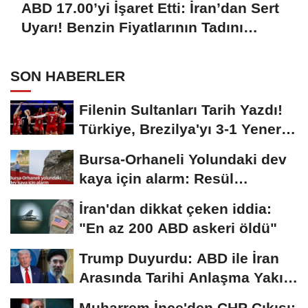
ABD 17.00’yi İşaret Etti: İran’dan Sert
Uyarı! Benzin Fiyatlarının Tadını
Çıkarın
SON HABERLER
Filenin Sultanları Tarih Yazdı!
Türkiye, Brezilya'yı 3-1 Yenerek
2026...
Bursa-Orhaneli Yolundaki dev
kaya için alarm: Resül
Kaplan'dan yetkililere...
İran'dan dikkat çeken iddia:
"En az 200 ABD askeri öldü"
Trump Duyurdu: ABD ile İran
Arasında Tarihi Anlaşma Yakın!
İmza İçin...
Muharrem İnce'den CHP Çıkışı: