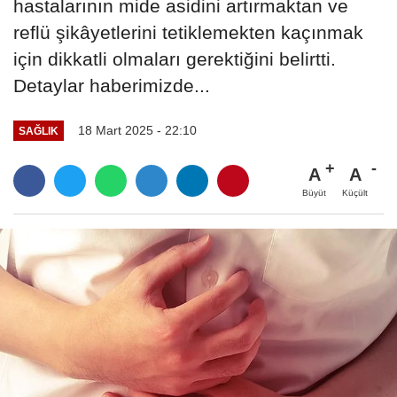
hastalarının mide asidini artırmaktan ve
reflü şikâyetlerini tetiklemekten kaçınmak
için dikkatli olmaları gerektiğini belirtti.
Detaylar haberimizde...
18 Mart 2025 - 22:10
SAĞLIK
A
A
Büyüt
Küçült