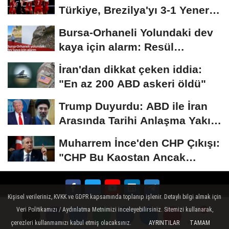
Türkiye, Brezilya'yı 3-1 Yenerek
2026...
Bursa-Orhaneli Yolundaki dev
kaya için alarm: Resül
Kaplan'dan yetkililere...
İran'dan dikkat çeken iddia:
"En az 200 ABD askeri öldü"
Trump Duyurdu: ABD ile İran
Arasında Tarihi Anlaşma Yakın!
İmza İçin...
Muharrem İnce'den CHP Çıkışı:
"CHP Bu Kaostan Ancak
Üyelerle Genel...
Kişisel verileriniz, KVKK ve GDPR kapsamında toplanıp işlenir. Detaylı bilgi almak için
Tanıtım
Künye
İletişim
Çerez Politikası
Veri Politikamızı / Aydınlatma Metnimizi inceleyebilirsiniz. Sitemizi kullanarak,
çerezleri kullanmamızı kabul etmiş olacaksınız.
AYRINTILAR
TAMAM
Yorumlar
Yorumlar