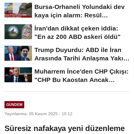
2026...
Bursa-Orhaneli Yolundaki dev
kaya için alarm: Resül
Kaplan'dan yetkililere...
İran'dan dikkat çeken iddia:
"En az 200 ABD askeri öldü"
Trump Duyurdu: ABD ile İran
Arasında Tarihi Anlaşma Yakın!
İmza İçin...
Muharrem İnce'den CHP Çıkışı:
"CHP Bu Kaostan Ancak
Üyelerle Genel...
GÜNDEM
Yayınlanma: 05 Kasım 2025 - 10:12
Süresiz nafakaya yeni düzenleme