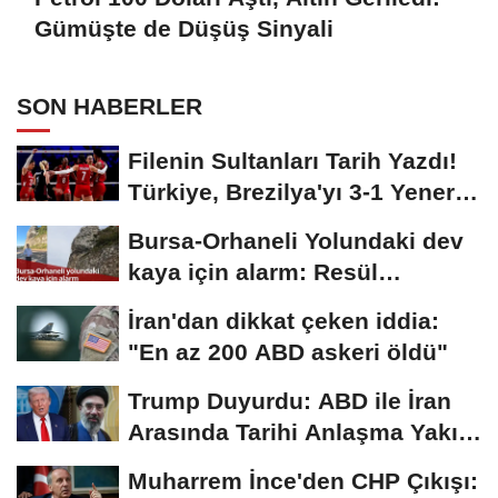
Gümüşte de Düşüş Sinyali
SON HABERLER
Filenin Sultanları Tarih Yazdı!
Türkiye, Brezilya'yı 3-1 Yenerek
2026...
Bursa-Orhaneli Yolundaki dev
kaya için alarm: Resül
Kaplan'dan yetkililere...
İran'dan dikkat çeken iddia:
"En az 200 ABD askeri öldü"
Trump Duyurdu: ABD ile İran
Arasında Tarihi Anlaşma Yakın!
İmza İçin...
Muharrem İnce'den CHP Çıkışı: