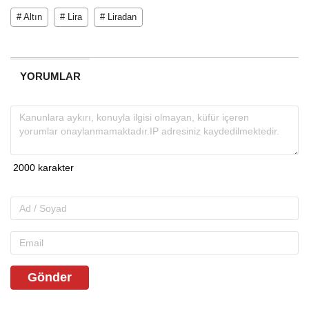
# Altın
# Lira
# Liradan
YORUMLAR
Gönder