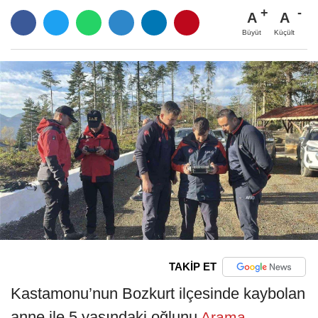
A
A
Büyüt
Küçült
TAKİP ET
Kastamonu’nun Bozkurt ilçesinde kaybolan
anne ile 5 yaşındaki oğlunu
Arama