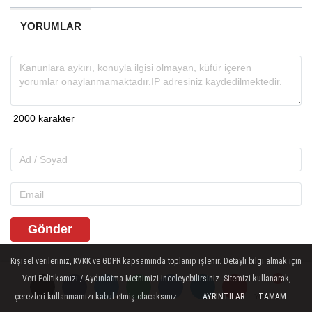
YORUMLAR
Gönder
Kişisel verileriniz, KVKK ve GDPR kapsamında toplanıp işlenir. Detaylı bilgi almak için
Veri Politikamızı / Aydınlatma Metnimizi inceleyebilirsiniz. Sitemizi kullanarak,
İLGINIZI ÇEKEBILIR
çerezleri kullanmamızı kabul etmiş olacaksınız.
AYRINTILAR
TAMAM
Yorumlar
Yorumlar
Yorumlar