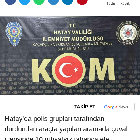
Büyüt
Küçült
TAKİP ET
Hatay’da polis grupları tarafından
durdurulan araçta yapılan aramada çuval
içerisinde 10 ruhsatsız tabanca ele