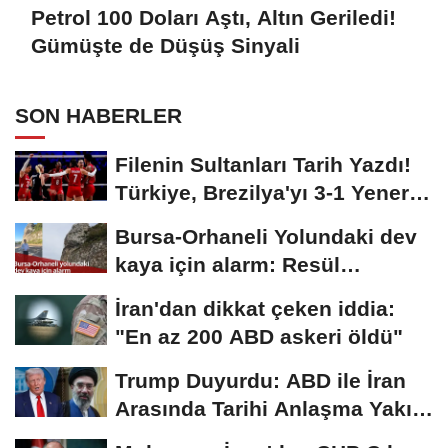
Petrol 100 Doları Aştı, Altın Geriledi!
Gümüşte de Düşüş Sinyali
SON HABERLER
Filenin Sultanları Tarih Yazdı!
Türkiye, Brezilya'yı 3-1 Yenerek
2026...
Bursa-Orhaneli Yolundaki dev
kaya için alarm: Resül
Kaplan'dan yetkililere...
İran'dan dikkat çeken iddia:
"En az 200 ABD askeri öldü"
Trump Duyurdu: ABD ile İran
Arasında Tarihi Anlaşma Yakın!
İmza İçin...