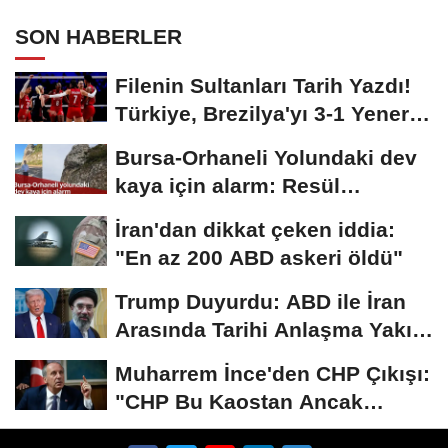
SON HABERLER
Filenin Sultanları Tarih Yazdı!
Türkiye, Brezilya'yı 3-1 Yenerek
2026...
Bursa-Orhaneli Yolundaki dev
kaya için alarm: Resül
Kaplan'dan yetkililere...
İran'dan dikkat çeken iddia:
"En az 200 ABD askeri öldü"
Trump Duyurdu: ABD ile İran
Arasında Tarihi Anlaşma Yakın!
İmza İçin...
Muharrem İnce'den CHP Çıkışı:
"CHP Bu Kaostan Ancak
Üyelerle Genel...