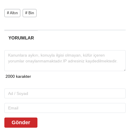
# Altın
# Bin
YORUMLAR
Gönder