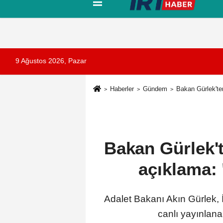
Tanıtım
Künye
İletişim
Çerez Pol
9 Ağustos 2026, Pazar
Haberler
Gündem
Bakan Gürlek'ten
Bakan Gürlek't
açıklama: 
Adalet Bakanı Akın Gürlek, İ
canlı yayınlana