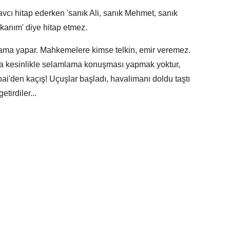
cı hitap ederken 'sanık Ali, sanık Mehmet, sanık
şkanım' diye hitap etmez.
lama yapar. Mahkemelere kimse telkin, emir veremez.
da kesinlikle selamlama konuşması yapmak yoktur,
i'den kaçış! Uçuşlar başladı, havalimanı doldu taştı
tirdiler...