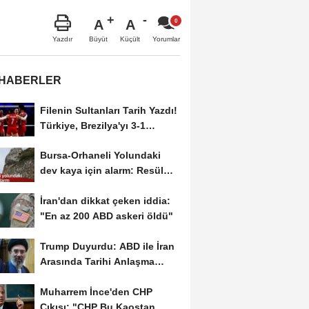
A
A
Büyüt
Küçült
Yazdır
Yorumlar
 HABERLER
Filenin Sultanları Tarih Yazdı!
Türkiye, Brezilya'yı 3-1
Yenerek 2026...
Bursa-Orhaneli Yolundaki
dev kaya için alarm: Resül
Kaplan'dan yetkililere...
İran'dan dikkat çeken iddia:
"En az 200 ABD askeri öldü"
Trump Duyurdu: ABD ile İran
Arasında Tarihi Anlaşma
Yakın! İmza İçin...
Muharrem İnce'den CHP
Çıkışı: "CHP Bu Kaostan