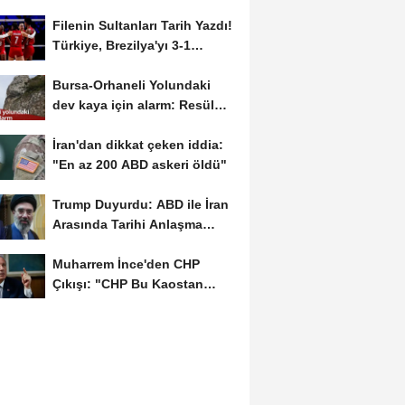
Filenin Sultanları Tarih Yazdı!
Türkiye, Brezilya'yı 3-1
Yenerek 2026...
Bursa-Orhaneli Yolundaki
dev kaya için alarm: Resül
Kaplan'dan yetkililere...
İran'dan dikkat çeken iddia:
"En az 200 ABD askeri öldü"
Trump Duyurdu: ABD ile İran
Arasında Tarihi Anlaşma
Yakın! İmza İçin...
Muharrem İnce'den CHP
Çıkışı: "CHP Bu Kaostan
Ancak Üyelerle Genel...