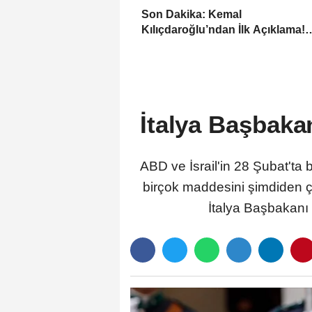
Son Dakika: Kemal
Kılıçdaroğlu’ndan İlk Açıklama!
“Mutlak Butlan Türkiye’ye ve C
Hayırlı Olsun”
İtalya Başbakan
ABD ve İsrail'in 28 Şubat'ta 
birçok maddesini şimdiden ç
İtalya Başbakanı 