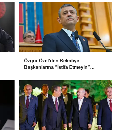
n
Özgür Özel’den Belediye
Başkanlarına “İstifa Etmeyin”
le
Mesajı: “Mesajları Ağlayarak
Okuyorum”