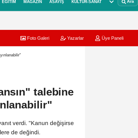
Ara
EĞITIM
MAGAZIN
ASAYIŞ
KÜLTÜR-SANAT
Foto Galeri
Yazarlar
Üye Paneli
ınlanabilir"
ansın" talebine
nlanabilir"
yanıt verdi. "Kanun değişirse
lere de değindi.