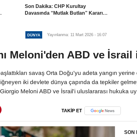
Son Dakika: CHP Kurultay
Davasında “Mutlak Butlan” Kararı
HP’ye
İddiası! Kılıçdaroğlu Yeniden Göreve
mi Dönüyor?
Yayınlanma: 11 Mart 2026 - 16:07
DÜNYA
ı Meloni'den ABD ve İsrail 
başlattıkları savaş Orta Doğu'yu adeta yangın yerine
iğneyen iki devlete dünya çapında da tepkiler gelm
Giorgio Meloni ABD ve İsrail'i uluslararası hukuka 
TAKİP ET
SON