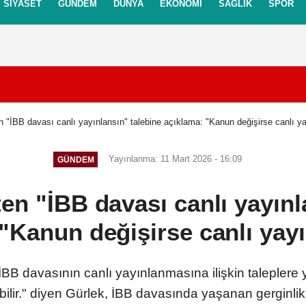
SIYASET
GÜNDEM
DÜNYA
EKONOMI
SAĞLIK
SPOR
itikası
Gizlilik İlkeleri
 "İBB davası canlı yayınlansın" talebine açıklama: "Kanun değişirse canlı yay
Yayınlanma: 11 Mart 2026 - 16:09
GÜNDEM
en "İBB davası canlı yayınl
"Kanun değişirse canlı yayı
BB davasının canlı yayınlanmasına ilişkin taleplere 
bilir." diyen Gürlek, İBB davasında yaşanan gerginlik