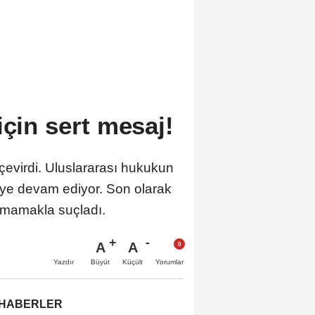
için sert mesaj!
 çevirdi. Uluslararası hukukun
eye devam ediyor. Son olarak
uymamakla suçladı.
A
A
Büyüt
Küçült
Yazdır
Yorumlar
 HABERLER