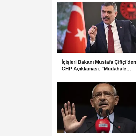
İçişleri Bakanı Mustafa Çiftçi’de
CHP Açıklaması: “Müdahale
Kılıçdaroğlu Yönetiminin Talebiy
Yapıldı”