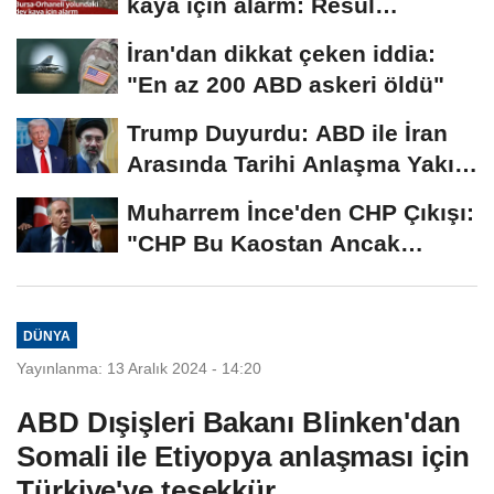
kaya için alarm: Resül
Kaplan'dan yetkililere...
İran'dan dikkat çeken iddia:
"En az 200 ABD askeri öldü"
Trump Duyurdu: ABD ile İran
Arasında Tarihi Anlaşma Yakın!
İmza İçin...
Muharrem İnce'den CHP Çıkışı:
"CHP Bu Kaostan Ancak
Üyelerle Genel...
DÜNYA
Yayınlanma: 13 Aralık 2024 - 14:20
ABD Dışişleri Bakanı Blinken'dan
Somali ile Etiyopya anlaşması için
Türkiye'ye teşekkür