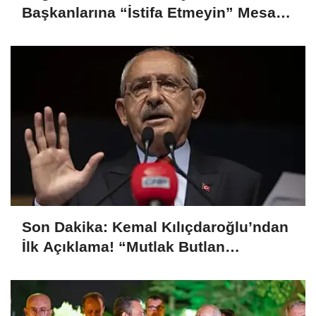
Başkanlarına “İstifa Etmeyin” Mesajı:
“Mesajları Ağlayarak Okuyorum”
Son Dakika: Kemal Kılıçdaroğlu’ndan
İlk Açıklama! “Mutlak Butlan
Türkiye’ye ve CHP’ye Hayırlı Olsun”