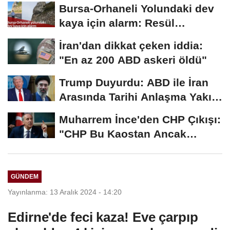
2026...
Bursa-Orhaneli Yolundaki dev
kaya için alarm: Resül
Kaplan'dan yetkililere...
İran'dan dikkat çeken iddia:
"En az 200 ABD askeri öldü"
Trump Duyurdu: ABD ile İran
Arasında Tarihi Anlaşma Yakın!
İmza İçin...
Muharrem İnce'den CHP Çıkışı:
"CHP Bu Kaostan Ancak
Üyelerle Genel...
GÜNDEM
Yayınlanma: 13 Aralık 2024 - 14:20
Edirne'de feci kaza! Eve çarpıp