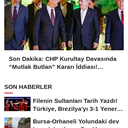
Son Dakika: CHP Kurultay Davasında
“Mutlak Butlan” Kararı İddiası!
Kılıçdaroğlu Yeniden Göreve mi
Dönüyor?
SON HABERLER
Filenin Sultanları Tarih Yazdı!
Türkiye, Brezilya'yı 3-1 Yenerek
2026...
Bursa-Orhaneli Yolundaki dev