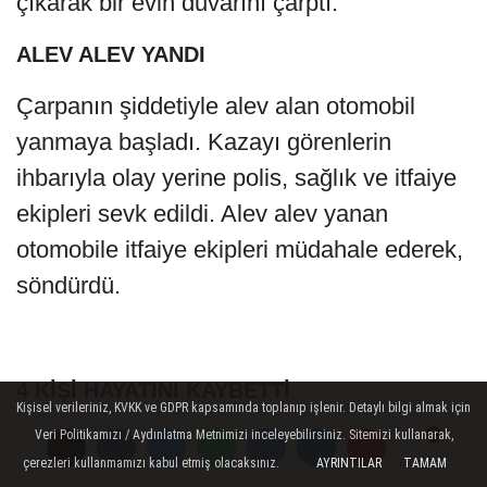
çıkarak bir evin duvarını çarptı.
ALEV ALEV YANDI
Çarpanın şiddetiyle alev alan otomobil
yanmaya başladı. Kazayı görenlerin
ihbarıyla olay yerine polis, sağlık ve itfaiye
ekipleri sevk edildi. Alev alev yanan
otomobile itfaiye ekipleri müdahale ederek,
söndürdü.
4 KİŞİ HAYATINI KAYBETTİ
Kişisel verileriniz, KVKK ve GDPR kapsamında toplanıp işlenir. Detaylı bilgi almak için
Veri Politikamızı / Aydınlatma Metnimizi inceleyebilirsiniz. Sitemizi kullanarak,
Yapılan kontrolde otomobilde bulunan 4
çerezleri kullanmamızı kabul etmiş olacaksınız.
AYRINTILAR
TAMAM
Yorumlar
Yorumlar
Yorumlar
kişini yanarak hayatını kaybettiği belirlendi.