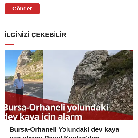
Gönder
İLGINIZI ÇEKEBILIR
Bursa-Orhaneli Yolundaki dev kaya
için alarm: Resül Kaplan'dan