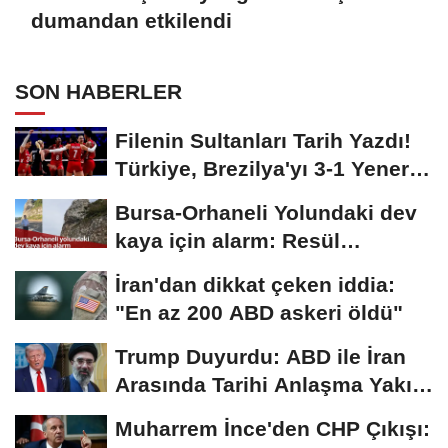
dumandan etkilendi
SON HABERLER
Filenin Sultanları Tarih Yazdı!
Türkiye, Brezilya'yı 3-1 Yenerek
2026...
Bursa-Orhaneli Yolundaki dev
kaya için alarm: Resül
Kaplan'dan yetkililere...
İran'dan dikkat çeken iddia:
"En az 200 ABD askeri öldü"
Trump Duyurdu: ABD ile İran
Arasında Tarihi Anlaşma Yakın!
İmza İçin...
Muharrem İnce'den CHP Çıkışı: