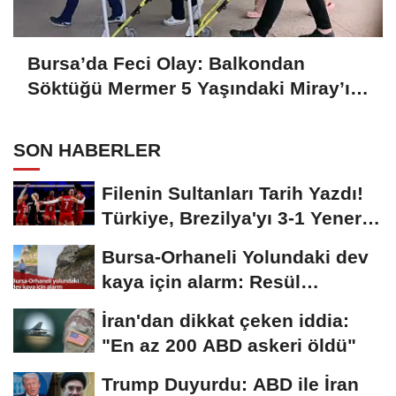
Bursa’da Feci Olay: Balkondan
Söktüğü Mermer 5 Yaşındaki Miray’ın
Başına Düştü
SON HABERLER
Filenin Sultanları Tarih Yazdı!
Türkiye, Brezilya'yı 3-1 Yenerek
2026...
Bursa-Orhaneli Yolundaki dev
kaya için alarm: Resül
Kaplan'dan yetkililere...
İran'dan dikkat çeken iddia:
"En az 200 ABD askeri öldü"
Trump Duyurdu: ABD ile İran