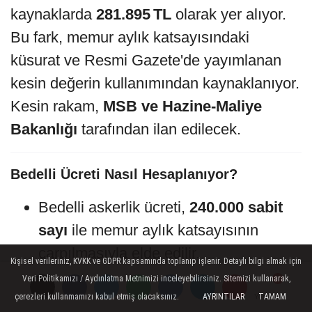
kaynaklarda
281.895 TL
olarak yer alıyor.
Bu fark, memur aylık katsayısındaki
küsurat ve Resmi Gazete'de yayımlanan
kesin değerin kullanımından kaynaklanıyor.
Kesin rakam,
MSB ve Hazine-Maliye
Bakanlığı
tarafından ilan edilecek.
Bedelli Ücreti Nasıl Hesaplanıyor?
Bedelli askerlik ücreti,
240.000 sabit
sayı
ile memur aylık katsayısının
çarpılmasıyla elde edilir.
Kişisel verileriniz, KVKK ve GDPR kapsamında toplanıp işlenir. Detaylı bilgi almak için
Veri Politikamızı / Aydınlatma Metnimizi inceleyebilirsiniz. Sitemizi kullanarak,
Katsayı, Ocak ve Temmuz aylarında
çerezleri kullanmamızı kabul etmiş olacaksınız.
AYRINTILAR
TAMAM
Yorumlar
Yorumlar
Yorumlar
TÜİK enflasyon verileri ve toplu