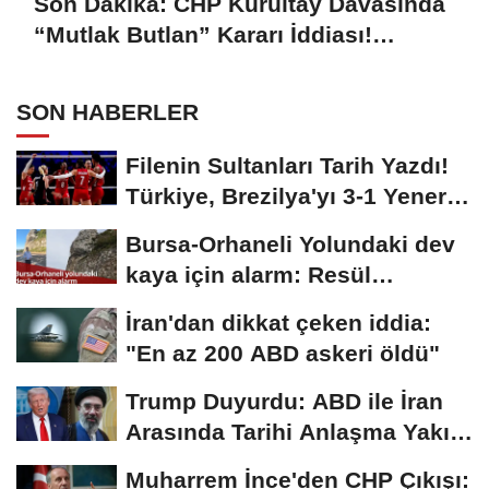
Son Dakika: CHP Kurultay Davasında
“Mutlak Butlan” Kararı İddiası!
Kılıçdaroğlu Yeniden Göreve mi
Dönüyor?
SON HABERLER
Filenin Sultanları Tarih Yazdı!
Türkiye, Brezilya'yı 3-1 Yenerek
2026...
Bursa-Orhaneli Yolundaki dev
kaya için alarm: Resül
Kaplan'dan yetkililere...
İran'dan dikkat çeken iddia:
"En az 200 ABD askeri öldü"
Trump Duyurdu: ABD ile İran
Arasında Tarihi Anlaşma Yakın!
İmza İçin...
Muharrem İnce'den CHP Çıkışı: