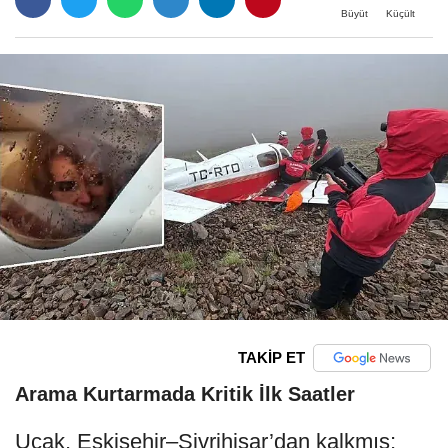
Büyüt
Küçült
TAKİP ET
Arama Kurtarmada Kritik İlk Saatler
Uçak, Eskişehir–Sivrihisar’dan kalkmış;