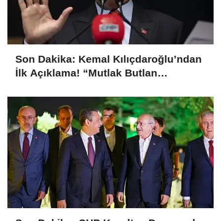
Son Dakika: Kemal Kılıçdaroğlu’ndan
İlk Açıklama! “Mutlak Butlan
Türkiye’ye ve CHP’ye Hayırlı Olsun”