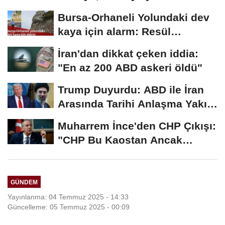
2026...
Bursa-Orhaneli Yolundaki dev
kaya için alarm: Resül
Kaplan'dan yetkililere...
İran'dan dikkat çeken iddia:
"En az 200 ABD askeri öldü"
Trump Duyurdu: ABD ile İran
Arasında Tarihi Anlaşma Yakın!
İmza İçin...
Muharrem İnce'den CHP Çıkışı:
"CHP Bu Kaostan Ancak
Üyelerle Genel...
GÜNDEM
Yayınlanma: 04 Temmuz 2025 - 14:33
Güncelleme: 05 Temmuz 2025 - 00:09