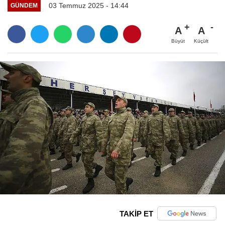
03 Temmuz 2025 - 14:44
GÜNDEM
A
A
Büyüt
Küçült
TAKİP ET