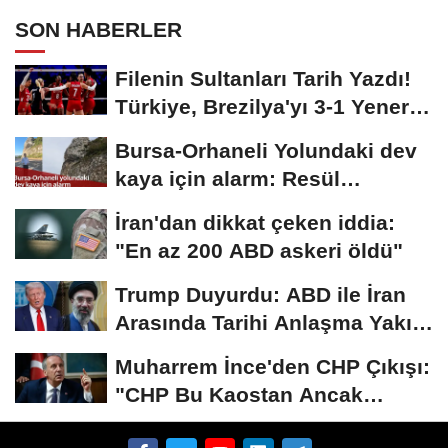
SON HABERLER
Filenin Sultanları Tarih Yazdı!
Türkiye, Brezilya'yı 3-1 Yenerek
2026...
Bursa-Orhaneli Yolundaki dev
kaya için alarm: Resül
Kaplan'dan yetkililere...
İran'dan dikkat çeken iddia:
"En az 200 ABD askeri öldü"
Trump Duyurdu: ABD ile İran
Arasında Tarihi Anlaşma Yakın!
İmza İçin...
Muharrem İnce'den CHP Çıkışı:
"CHP Bu Kaostan Ancak
Üyelerle Genel...