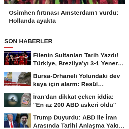
Osimhen fırtınası Amsterdam'ı vurdu:
Hollanda ayakta
SON HABERLER
Filenin Sultanları Tarih Yazdı!
Türkiye, Brezilya'yı 3-1 Yenerek
2026...
Bursa-Orhaneli Yolundaki dev
kaya için alarm: Resül
Kaplan'dan yetkililere...
İran'dan dikkat çeken iddia:
"En az 200 ABD askeri öldü"
Trump Duyurdu: ABD ile İran
Arasında Tarihi Anlaşma Yakın!