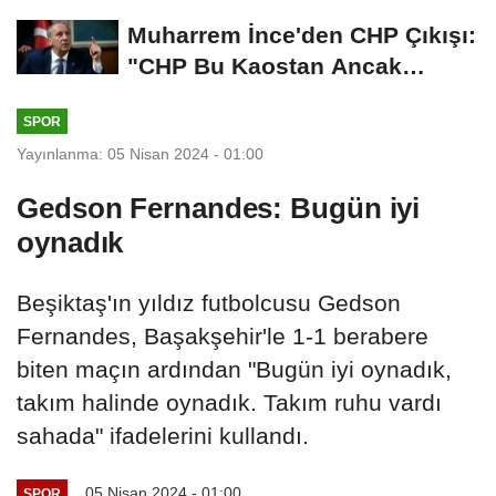
İmza İçin...
Muharrem İnce'den CHP Çıkışı:
"CHP Bu Kaostan Ancak
Üyelerle Genel...
SPOR
Yayınlanma: 05 Nisan 2024 - 01:00
Gedson Fernandes: Bugün iyi
oynadık
Beşiktaş'ın yıldız futbolcusu Gedson
Fernandes, Başakşehir'le 1-1 berabere
biten maçın ardından "Bugün iyi oynadık,
takım halinde oynadık. Takım ruhu vardı
sahada" ifadelerini kullandı.
05 Nisan 2024 - 01:00
SPOR