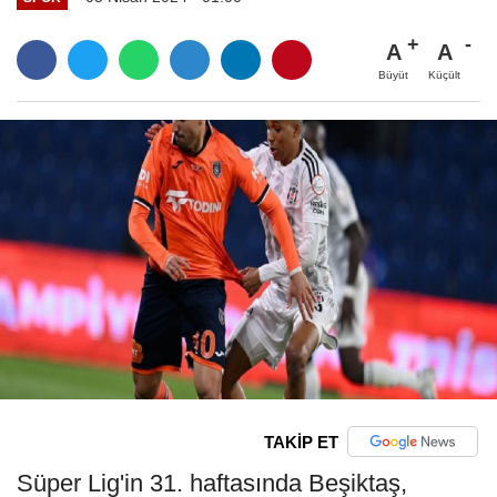
A
A
Büyüt
Küçült
TAKİP ET
Süper Lig'in 31. haftasında Beşiktaş,