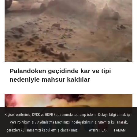
Palandöken geçidinde kar ve tipi
nedeniyle mahsur kaldılar
Kişisel verileriniz, KVKK ve GDPR kapsamında toplanıp işlenir. Detaylı bilgi almak için
Veri Politikamızı / Aydınlatma Metnimizi inceleyebilirsiniz. Sitemizi kullanarak,
çerezleri kullanmamızı kabul etmiş olacaksınız.
AYRINTILAR
TAMAM
Yorumlar
Yorumlar
Yorumlar
Yorumlar