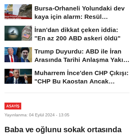
2026...
Bursa-Orhaneli Yolundaki dev
kaya için alarm: Resül
Kaplan'dan yetkililere...
İran'dan dikkat çeken iddia:
"En az 200 ABD askeri öldü"
Trump Duyurdu: ABD ile İran
Arasında Tarihi Anlaşma Yakın!
İmza İçin...
Muharrem İnce'den CHP Çıkışı:
"CHP Bu Kaostan Ancak
Üyelerle Genel...
ASAYIŞ
Yayınlanma: 04 Eylül 2024 - 13:05
Baba ve oğlunu sokak ortasında