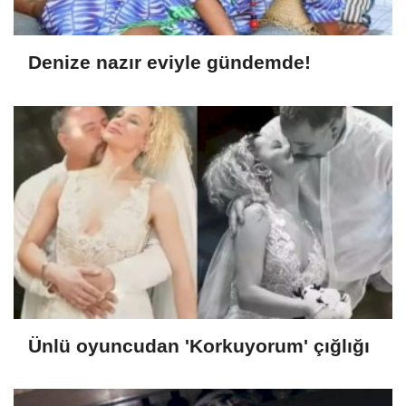
Denize nazır eviyle gündemde!
Ünlü oyuncudan 'Korkuyorum' çığlığı