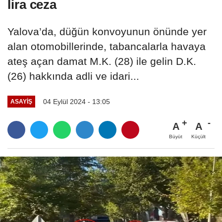
lira ceza
Yalova’da, düğün konvoyunun önünde yer
alan otomobillerinde, tabancalarla havaya
ateş açan damat M.K. (28) ile gelin D.K.
(26) hakkında adli ve idari...
04 Eylül 2024 - 13:05
ASAYIŞ
A
A
Büyüt
Küçült