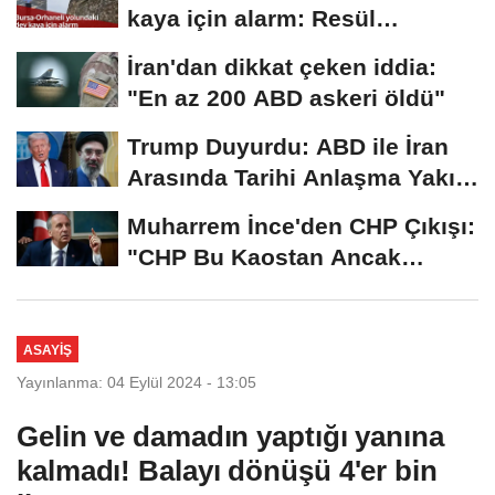
kaya için alarm: Resül
Kaplan'dan yetkililere...
İran'dan dikkat çeken iddia:
"En az 200 ABD askeri öldü"
Trump Duyurdu: ABD ile İran
Arasında Tarihi Anlaşma Yakın!
İmza İçin...
Muharrem İnce'den CHP Çıkışı:
"CHP Bu Kaostan Ancak
Üyelerle Genel...
ASAYIŞ
Yayınlanma: 04 Eylül 2024 - 13:05
Gelin ve damadın yaptığı yanına
kalmadı! Balayı dönüşü 4'er bin