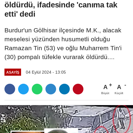
öldürdü, ifadesinde 'canıma tak
etti' dedi
Burdur'un Gölhisar ilçesinde M.K., alacak
meselesi yüzünden husumetli olduğu
Ramazan Tin (53) ve oğlu Muharrem Tin'i
(30) pompalı tüfekle vurarak öldürdü....
04 Eylül 2024 - 13:05
ASAYIŞ
A
A
Büyüt
Küçült