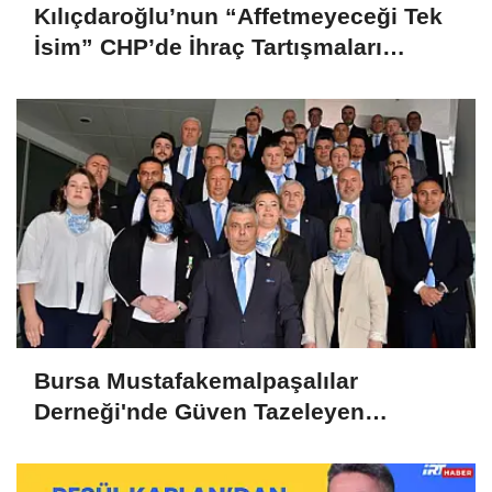
Kılıçdaroğlu’nun “Affetmeyeceği Tek
İsim” CHP’de İhraç Tartışmaları
Büyüyor
Bursa Mustafakemalpaşalılar
Derneği'nde Güven Tazeleyen
Liderlik: Murat Tunçel'e Yoğun Destek