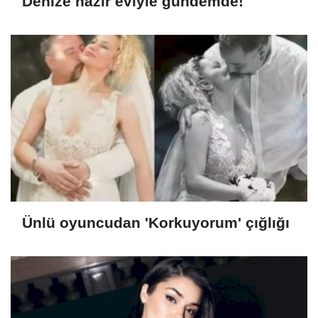
Denize nazır eviyle gündemde!
Ünlü oyuncudan 'Korkuyorum' çığlığı