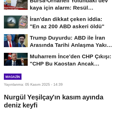
Bursa-Orhaneli Yolundaki dev
kaya için alarm: Resül
Kaplan'dan yetkililere...
İran'dan dikkat çeken iddia:
"En az 200 ABD askeri öldü"
Trump Duyurdu: ABD ile İran
Arasında Tarihi Anlaşma Yakın!
İmza İçin...
Muharrem İnce'den CHP Çıkışı:
"CHP Bu Kaostan Ancak
Üyelerle Genel...
MAGAZIN
Yayınlanma: 05 Kasım 2025 - 14:39
Nurgül Yeşilçay'ın kasım ayında
deniz keyfi