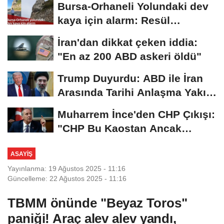
Bursa-Orhaneli Yolundaki dev
kaya için alarm: Resül
Kaplan'dan yetkililere...
İran'dan dikkat çeken iddia:
"En az 200 ABD askeri öldü"
Trump Duyurdu: ABD ile İran
Arasında Tarihi Anlaşma Yakın!
İmza İçin...
Muharrem İnce'den CHP Çıkışı:
"CHP Bu Kaostan Ancak
Üyelerle Genel...
ASAYIŞ
Yayınlanma: 19 Ağustos 2025 - 11:16
Güncelleme: 22 Ağustos 2025 - 11:16
TBMM önünde "Beyaz Toros"
paniği! Araç alev alev yandı,