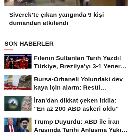
Siverek’te çıkan yangında 9 kişi
dumandan etkilendi
SON HABERLER
Filenin Sultanları Tarih Yazdı!
Türkiye, Brezilya'yı 3-1 Yenerek
2026...
Bursa-Orhaneli Yolundaki dev
kaya için alarm: Resül
Kaplan'dan yetkililere...
İran'dan dikkat çeken iddia:
"En az 200 ABD askeri öldü"
Trump Duyurdu: ABD ile İran
Arasında Tarihi Anlaşma Yakın!