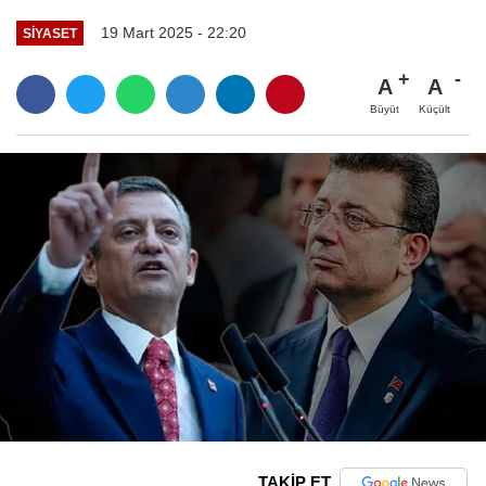
19 Mart 2025 - 22:20
SIYASET
A
A
Büyüt
Küçült
TAKİP ET