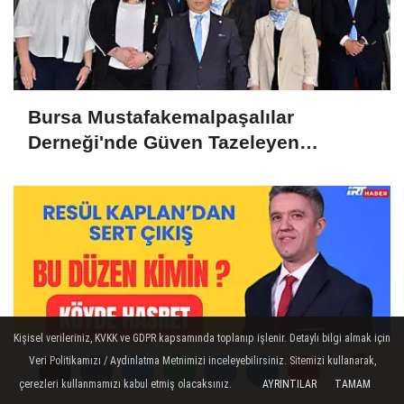
Bursa Mustafakemalpaşalılar
Derneği'nde Güven Tazeleyen
Liderlik: Murat Tunçel'e Yoğun Destek
Kişisel verileriniz, KVKK ve GDPR kapsamında toplanıp işlenir. Detaylı bilgi almak için
Veri Politikamızı / Aydınlatma Metnimizi inceleyebilirsiniz. Sitemizi kullanarak,
çerezleri kullanmamızı kabul etmiş olacaksınız.
AYRINTILAR
TAMAM
Yorumlar
Yorumlar