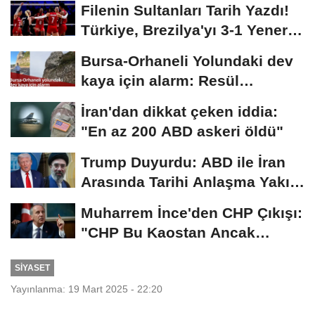
Filenin Sultanları Tarih Yazdı!
Türkiye, Brezilya'yı 3-1 Yenerek
2026...
Bursa-Orhaneli Yolundaki dev
kaya için alarm: Resül
Kaplan'dan yetkililere...
İran'dan dikkat çeken iddia:
"En az 200 ABD askeri öldü"
Trump Duyurdu: ABD ile İran
Arasında Tarihi Anlaşma Yakın!
İmza İçin...
Muharrem İnce'den CHP Çıkışı:
"CHP Bu Kaostan Ancak
Üyelerle Genel...
SIYASET
Yayınlanma: 19 Mart 2025 - 22:20