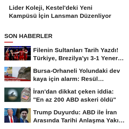
Lider Koleji, Kestel'deki Yeni
Kampüsü İçin Lansman Düzenliyor
SON HABERLER
Filenin Sultanları Tarih Yazdı!
Türkiye, Brezilya'yı 3-1 Yenerek
2026...
Bursa-Orhaneli Yolundaki dev
kaya için alarm: Resül
Kaplan'dan yetkililere...
İran'dan dikkat çeken iddia:
"En az 200 ABD askeri öldü"
Trump Duyurdu: ABD ile İran
Arasında Tarihi Anlaşma Yakın!
İmza İçin...