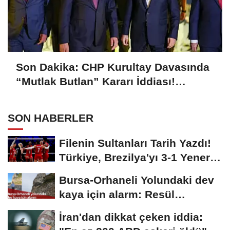
Son Dakika: CHP Kurultay Davasında
“Mutlak Butlan” Kararı İddiası!
Kılıçdaroğlu Yeniden Göreve mi
Dönüyor?
SON HABERLER
Filenin Sultanları Tarih Yazdı!
Türkiye, Brezilya'yı 3-1 Yenerek
2026...
Bursa-Orhaneli Yolundaki dev
kaya için alarm: Resül
Kaplan'dan yetkililere...
İran'dan dikkat çeken iddia: