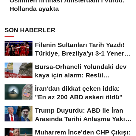
Osimhen fırtınası Amsterdam'ı vurdu:
Hollanda ayakta
SON HABERLER
Filenin Sultanları Tarih Yazdı!
Türkiye, Brezilya'yı 3-1 Yenerek
2026...
Bursa-Orhaneli Yolundaki dev
kaya için alarm: Resül
Kaplan'dan yetkililere...
İran'dan dikkat çeken iddia:
"En az 200 ABD askeri öldü"
Trump Duyurdu: ABD ile İran
Arasında Tarihi Anlaşma Yakın!
İmza İçin...
Muharrem İnce'den CHP Çıkışı: