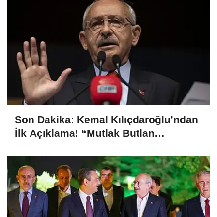
Son Dakika: Kemal Kılıçdaroğlu’ndan
İlk Açıklama! “Mutlak Butlan
Türkiye’ye ve CHP’ye Hayırlı Olsun”