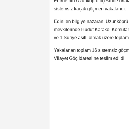
Edirne’nin Uzunköprü ilçesinde ortal
sistemsiz kaçak göçmen yakalandı.
Edinilen bilgiye nazaran, Uzunköprü 
mevkilerinde Hudut Karakol Komutanlı
ve 1 Suriye asıllı olmak üzere topla
Yakalanan toplam 16 sistemsiz göçm
Vilayet Göç İdaresi’ne teslim edildi.