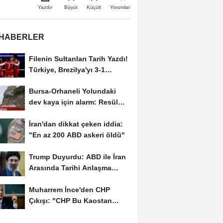
Büyüt
Küçült
Yazdır
Yorumlar
 HABERLER
Filenin Sultanları Tarih Yazdı!
Türkiye, Brezilya'yı 3-1
Yenerek 2026...
Bursa-Orhaneli Yolundaki
dev kaya için alarm: Resül
Kaplan'dan yetkililere...
İran'dan dikkat çeken iddia:
"En az 200 ABD askeri öldü"
Trump Duyurdu: ABD ile İran
Arasında Tarihi Anlaşma
Yakın! İmza İçin...
Muharrem İnce'den CHP
Çıkışı: "CHP Bu Kaostan
Ancak Üyelerle Genel...