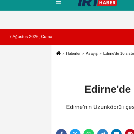
Tanıtım
Künye
İletişim
Çerez Pol
7 Ağustos 2026, Cuma
Haberler
Asayiş
Edirne'de 16 sis
Edirne'de
Edirne’nin Uzunköprü ilçes