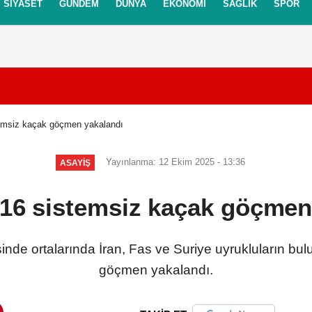
SIYASET
GÜNDEM
DÜNYA
EKONOMI
SAĞLIK
SPOR
itikası
Gizlilik İlkeleri
temsiz kaçak göçmen yakalandı
Yayınlanma: 12 Ekim 2025 - 13:36
ASAYIŞ
 16 sistemsiz kaçak göçmen
inde ortalarında İran, Fas ve Suriye uyrukluların b
göçmen yakalandı.