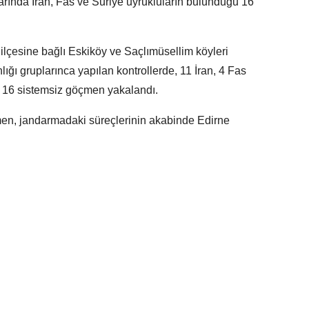
arında İran, Fas ve Suriye uyrukluların bulunduğu 16
ilçesine bağlı Eskiköy ve Saçlımüsellim köyleri
ğı gruplarınca yapılan kontrollerde, 11 İran, 4 Fas
m 16 sistemsiz göçmen yakalandı.
en, jandarmadaki süreçlerinin akabinde Edirne