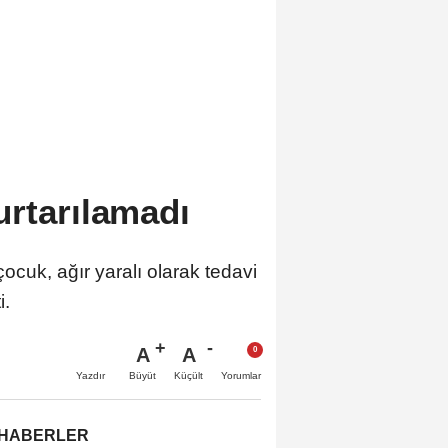
urtarılamadı
ocuk, ağır yaralı olarak tedavi
i.
A
A
Büyüt
Küçült
Yazdır
Yorumlar
 HABERLER