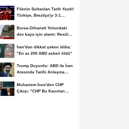
Filenin Sultanları Tarih Yazdı!
Türkiye, Brezilya'yı 3-1
Yenerek 2026...
Bursa-Orhaneli Yolundaki
dev kaya için alarm: Resül
Kaplan'dan yetkililere...
İran'dan dikkat çeken iddia:
"En az 200 ABD askeri öldü"
Trump Duyurdu: ABD ile İran
Arasında Tarihi Anlaşma
Yakın! İmza İçin...
Muharrem İnce'den CHP
Çıkışı: "CHP Bu Kaostan
Ancak Üyelerle Genel...