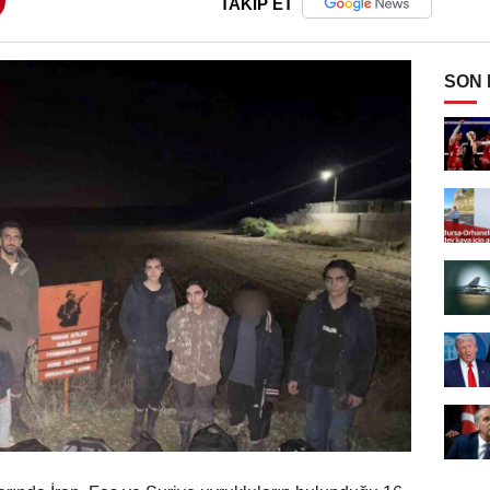
TAKİP ET
SON