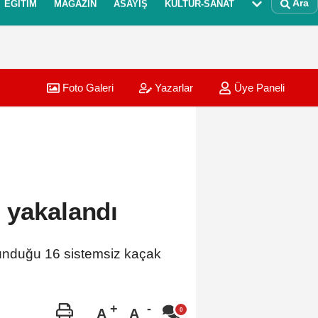
Ara
EĞITIM
MAGAZIN
ASAYIŞ
KÜLTÜR-SANAT
Foto Galeri
Yazarlar
Üye Paneli
 yakalandı
ulunduğu 16 sistemsiz kaçak
A
A