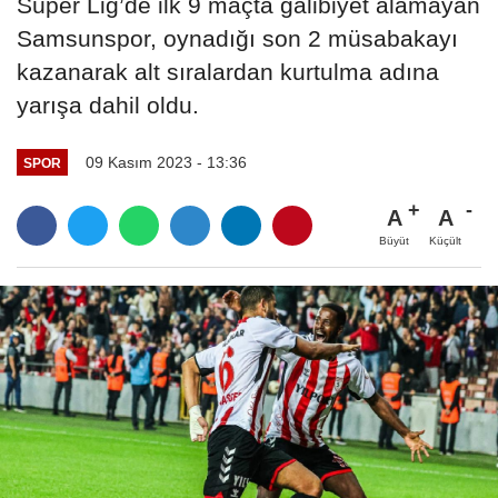
Süper Lig’de ilk 9 maçta galibiyet alamayan
Samsunspor, oynadığı son 2 müsabakayı
kazanarak alt sıralardan kurtulma adına
yarışa dahil oldu.
09 Kasım 2023 - 13:36
SPOR
A
A
Büyüt
Küçült