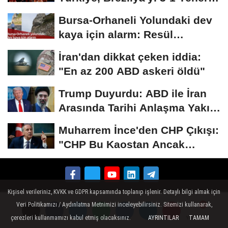
2026...
Bursa-Orhaneli Yolundaki dev
kaya için alarm: Resül
Kaplan'dan yetkililere...
İran'dan dikkat çeken iddia:
"En az 200 ABD askeri öldü"
Trump Duyurdu: ABD ile İran
Arasında Tarihi Anlaşma Yakın!
İmza İçin...
Muharrem İnce'den CHP Çıkışı:
"CHP Bu Kaostan Ancak
Üyelerle Genel...
Kişisel verileriniz, KVKK ve GDPR kapsamında toplanıp işlenir. Detaylı bilgi almak için
Tanıtım
Künye
İletişim
Çerez Politikası
Veri Politikamızı / Aydınlatma Metnimizi inceleyebilirsiniz. Sitemizi kullanarak,
çerezleri kullanmamızı kabul etmiş olacaksınız.
Gizlilik İlkeleri
AYRINTILAR
TAMAM
Yorumlar
Yorumlar