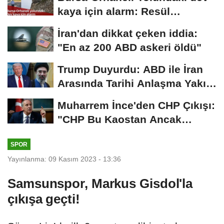
kaya için alarm: Resül
Kaplan'dan yetkililere...
İran'dan dikkat çeken iddia:
"En az 200 ABD askeri öldü"
Trump Duyurdu: ABD ile İran
Arasında Tarihi Anlaşma Yakın!
İmza İçin...
Muharrem İnce'den CHP Çıkışı:
"CHP Bu Kaostan Ancak
Üyelerle Genel...
SPOR
Yayınlanma: 09 Kasım 2023 - 13:36
Samsunspor, Markus Gisdol'la
çıkışa geçti!