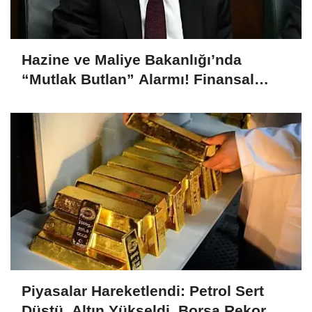
Hazine ve Maliye Bakanlığı’nda
“Mutlak Butlan” Alarmı! Finansal
İstikrar Komitesi Olağanüstü Toplandı
Piyasalar Hareketlendi: Petrol Sert
Düştü, Altın Yükseldi, Borsa Rekor