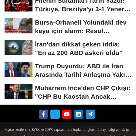
Filenin Sultanları Tarih Yazdı!
Türkiye, Brezilya'yı 3-1 Yenerek
2026...
Bursa-Orhaneli Yolundaki dev
kaya için alarm: Resül
Kaplan'dan yetkililere...
İran'dan dikkat çeken iddia:
"En az 200 ABD askeri öldü"
Trump Duyurdu: ABD ile İran
Arasında Tarihi Anlaşma Yakın!
İmza İçin...
Muharrem İnce'den CHP Çıkışı:
"CHP Bu Kaostan Ancak
Üyelerle Genel...
Tanıtım
Künye
İletişim
Çerez Politikası
Kişisel verileriniz, KVKK ve GDPR kapsamında toplanıp işlenir. Detaylı bilgi almak için