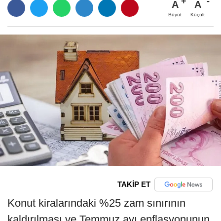
A
A
Büyüt
Küçült
TAKİP ET
Konut kiralarındaki %25 zam sınırının
kaldırılması ve Temmuz ayı enflasyonunun