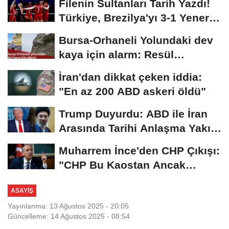
Filenin Sultanları Tarih Yazdı!
Türkiye, Brezilya'yı 3-1 Yenerek
2026...
Bursa-Orhaneli Yolundaki dev
kaya için alarm: Resül
Kaplan'dan yetkililere...
İran'dan dikkat çeken iddia:
"En az 200 ABD askeri öldü"
Trump Duyurdu: ABD ile İran
Arasında Tarihi Anlaşma Yakın!
İmza İçin...
Muharrem İnce'den CHP Çıkışı:
"CHP Bu Kaostan Ancak
Üyelerle Genel...
ASAYIŞ
Yayınlanma: 13 Ağustos 2025 - 20:05
Güncelleme: 14 Ağustos 2025 - 08:54