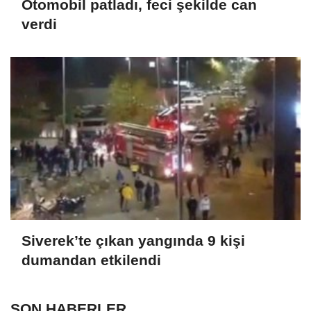
Otomobil patladı, feci şekilde can
verdi
Siverek’te çıkan yangında 9 kişi
dumandan etkilendi
SON HABERLER