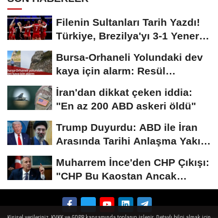
Filenin Sultanları Tarih Yazdı!
Türkiye, Brezilya'yı 3-1 Yenerek
2026...
Bursa-Orhaneli Yolundaki dev
kaya için alarm: Resül
Kaplan'dan yetkililere...
İran'dan dikkat çeken iddia:
"En az 200 ABD askeri öldü"
Trump Duyurdu: ABD ile İran
Arasında Tarihi Anlaşma Yakın!
İmza İçin...
Muharrem İnce'den CHP Çıkışı:
"CHP Bu Kaostan Ancak
Üyelerle Genel...
Kişisel verileriniz, KVKK ve GDPR kapsamında toplanıp işlenir. Detaylı bilgi almak için