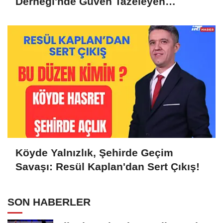
Derneği'nde Güven Tazeleyen
Liderlik: Murat Tunçel'e Yoğun Destek
Köyde Yalnızlık, Şehirde Geçim
Savaşı: Resül Kaplan'dan Sert Çıkış!
SON HABERLER