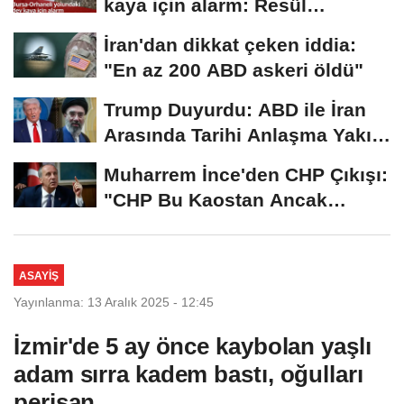
kaya için alarm: Resül
Kaplan'dan yetkililere...
İran'dan dikkat çeken iddia:
"En az 200 ABD askeri öldü"
Trump Duyurdu: ABD ile İran
Arasında Tarihi Anlaşma Yakın!
İmza İçin...
Muharrem İnce'den CHP Çıkışı:
"CHP Bu Kaostan Ancak
Üyelerle Genel...
ASAYIŞ
Yayınlanma: 13 Aralık 2025 - 12:45
İzmir'de 5 ay önce kaybolan yaşlı
adam sırra kadem bastı, oğulları
perişan