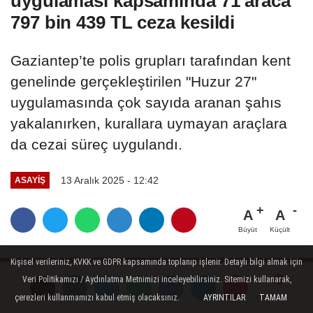
uygulaması kapsamında 71 araca
797 bin 439 TL ceza kesildi
Gaziantep’te polis grupları tarafından kent
genelinde gerçekleştirilen "Huzur 27"
uygulamasında çok sayıda aranan şahıs
yakalanırken, kurallara uymayan araçlara
da cezai süreç uygulandı.
13 Aralık 2025 - 12:42
ASAYIŞ
A
A
Büyüt
Küçült
Kişisel verileriniz, KVKK ve GDPR kapsamında toplanıp işlenir. Detaylı bilgi almak için
Veri Politikamızı / Aydınlatma Metnimizi inceleyebilirsiniz. Sitemizi kullanarak,
çerezleri kullanmamızı kabul etmiş olacaksınız.
AYRINTILAR
TAMAM
Yorumlar
Yorumlar
Yorumlar