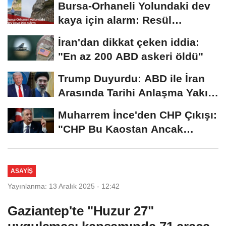
Bursa-Orhaneli Yolundaki dev
kaya için alarm: Resül
Kaplan'dan yetkililere...
İran'dan dikkat çeken iddia:
"En az 200 ABD askeri öldü"
Trump Duyurdu: ABD ile İran
Arasında Tarihi Anlaşma Yakın!
İmza İçin...
Muharrem İnce'den CHP Çıkışı:
"CHP Bu Kaostan Ancak
Üyelerle Genel...
ASAYIŞ
Yayınlanma: 13 Aralık 2025 - 12:42
Gaziantep'te "Huzur 27"