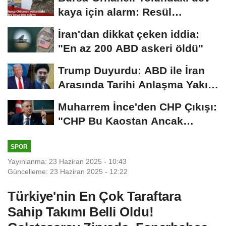
kaya için alarm: Resül
Kaplan'dan yetkililere...
İran'dan dikkat çeken iddia:
"En az 200 ABD askeri öldü"
Trump Duyurdu: ABD ile İran
Arasında Tarihi Anlaşma Yakın!
İmza İçin...
Muharrem İnce'den CHP Çıkışı:
"CHP Bu Kaostan Ancak
Üyelerle Genel...
SPOR
Yayınlanma: 23 Haziran 2025 - 10:43
Güncelleme: 23 Haziran 2025 - 12:22
Türkiye'nin En Çok Taraftara
Sahip Takımı Belli Oldu!