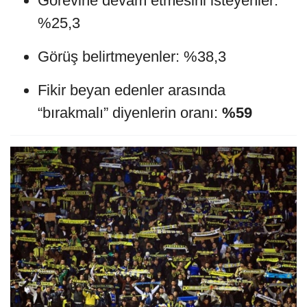
Görevine devam etmesini isteyenler:
%25,3
Görüş belirtmeyenler: %38,3
Fikir beyan edenler arasında
“bırakmalı” diyenlerin oranı:
%59