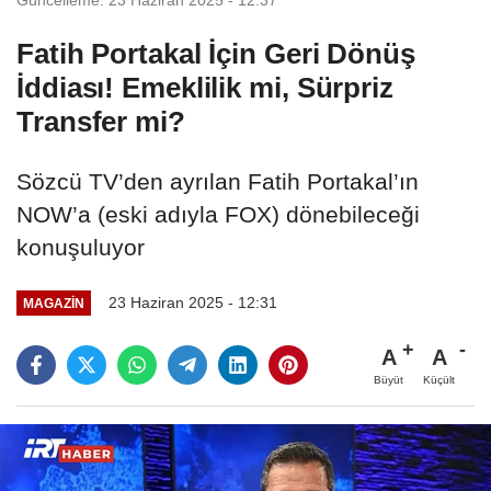
Fatih Portakal İçin Geri Dönüş
İddiası! Emeklilik mi, Sürpriz
Transfer mi?
Sözcü TV’den ayrılan Fatih Portakal’ın
NOW’a (eski adıyla FOX) dönebileceği
konuşuluyor
23 Haziran 2025 - 12:31
MAGAZIN
A
A
Büyüt
Küçült