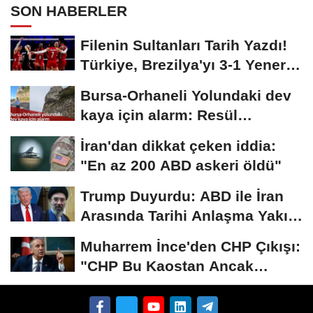
SON HABERLER
Filenin Sultanları Tarih Yazdı!
Türkiye, Brezilya'yı 3-1 Yenerek
2026...
Bursa-Orhaneli Yolundaki dev
kaya için alarm: Resül
Kaplan'dan yetkililere...
İran'dan dikkat çeken iddia:
"En az 200 ABD askeri öldü"
Trump Duyurdu: ABD ile İran
Arasında Tarihi Anlaşma Yakın!
İmza İçin...
Muharrem İnce'den CHP Çıkışı:
"CHP Bu Kaostan Ancak
Üyelerle Genel...