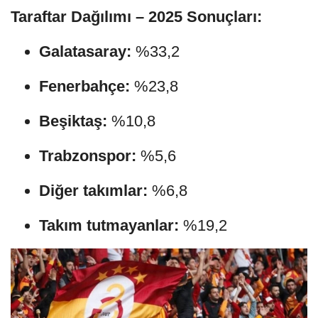
Taraftar Dağılımı – 2025 Sonuçları:
Galatasaray:
%33,2
Fenerbahçe:
%23,8
Beşiktaş:
%10,8
Trabzonspor:
%5,6
Diğer takımlar:
%6,8
Takım tutmayanlar:
%19,2