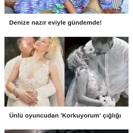
Denize nazır eviyle gündemde!
Ünlü oyuncudan 'Korkuyorum' çığlığı