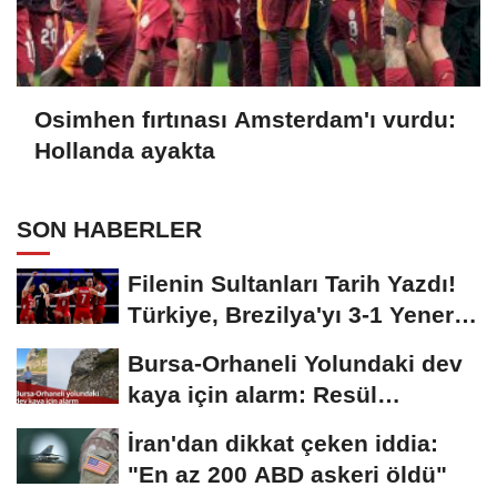
Osimhen fırtınası Amsterdam'ı vurdu:
Hollanda ayakta
SON HABERLER
Filenin Sultanları Tarih Yazdı!
Türkiye, Brezilya'yı 3-1 Yenerek
2026...
Bursa-Orhaneli Yolundaki dev
kaya için alarm: Resül
Kaplan'dan yetkililere...
İran'dan dikkat çeken iddia:
"En az 200 ABD askeri öldü"