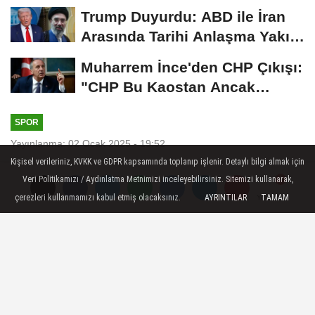
Trump Duyurdu: ABD ile İran
Arasında Tarihi Anlaşma Yakın!
İmza İçin...
Muharrem İnce'den CHP Çıkışı:
"CHP Bu Kaostan Ancak
Üyelerle Genel...
SPOR
Yayınlanma: 02 Ocak 2025 - 19:52
Kişisel verileriniz, KVKK ve GDPR kapsamında toplanıp işlenir. Detaylı bilgi almak için
Fenerbahçe ve Galatasaray'dan
Veri Politikamızı / Aydınlatma Metnimizi inceleyebilirsiniz. Sitemizi kullanarak,
dünya yıldızı transfer planı: Son,
çerezleri kullanmamızı kabul etmiş olacaksınız.
AYRINTILAR
TAMAM
Yorumlar
Yorumlar
Sane, Lindelöf, Kolo-Muani...
Süper Lig'de ikinci yarının başlamasına
kısa bir süre kalmasının yanı sıra ocak ayı
transfer dönemi için de geri sayıma geçildi.