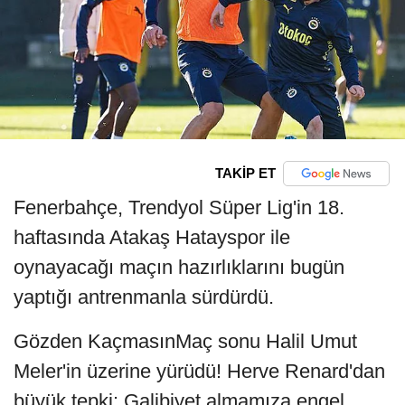
TAKİP ET
Fenerbahçe, Trendyol Süper Lig'in 18.
haftasında Atakaş Hatayspor ile
oynayacağı maçın hazırlıklarını bugün
yaptığı antrenmanla sürdürdü.
Gözden KaçmasınMaç sonu Halil Umut
Meler'in üzerine yürüdü! Herve Renard'dan
büyük tepki: Galibiyet almamıza engel