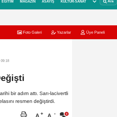
Ara
EĞITIM
MAGAZIN
ASAYIŞ
KÜLTÜR-SANAT
Foto Galeri
Yazarlar
Üye Paneli
 09:18
eğişti
 bir adım attı. Sarı-lacivertli
lasını resmen değiştirdi.
A
A