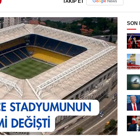
TAKİP ET
SON