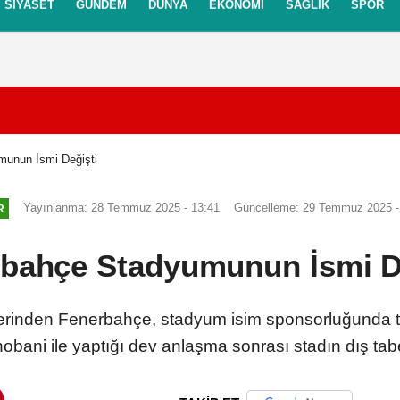
SIYASET
GÜNDEM
DÜNYA
EKONOMI
SAĞLIK
SPOR
itikası
Gizlilik İlkeleri
unun İsmi Değişti
Yayınlanma: 28 Temmuz 2025 - 13:41
Güncelleme: 29 Temmuz 2025 -
R
bahçe Stadyumunun İsmi D
rinden Fenerbahçe, stadyum isim sponsorluğunda tarihi
bani ile yaptığı dev anlaşma sonrası stadın dış tabe