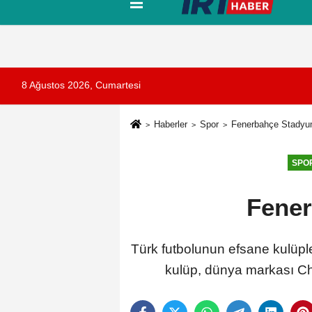
Tanıtım
Künye
İletişim
Çerez Pol
8 Ağustos 2026, Cumartesi
Haberler
Spor
Fenerbahçe Stadyum
SPO
Fener
Türk futbolunun efsane kulüple
kulüp, dünya markası Cho