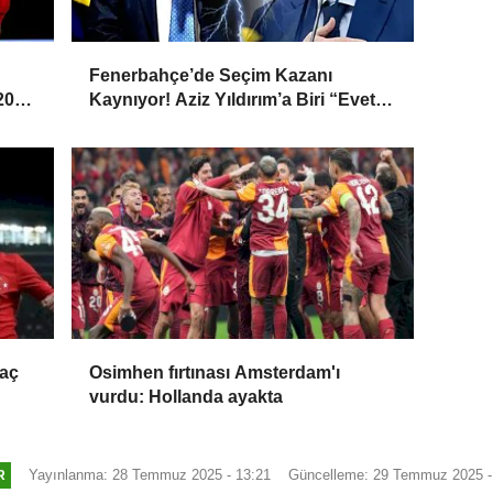
Fenerbahçe’de Seçim Kazanı
 2026
Kaynıyor! Aziz Yıldırım’a Biri “Evet”
Dedi, Biri Rest Çekti
maç
Osimhen fırtınası Amsterdam'ı
vurdu: Hollanda ayakta
Yayınlanma: 28 Temmuz 2025 - 13:21
Güncelleme: 29 Temmuz 2025 -
R