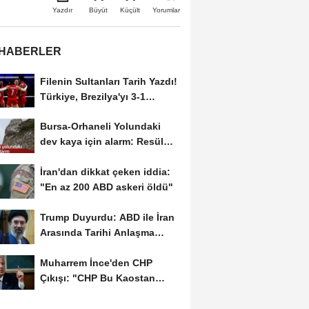
Büyüt
Küçült
Yazdır
Yorumlar
 HABERLER
Filenin Sultanları Tarih Yazdı!
Türkiye, Brezilya'yı 3-1
Yenerek 2026...
Bursa-Orhaneli Yolundaki
dev kaya için alarm: Resül
Kaplan'dan yetkililere...
İran'dan dikkat çeken iddia:
"En az 200 ABD askeri öldü"
Trump Duyurdu: ABD ile İran
Arasında Tarihi Anlaşma
Yakın! İmza İçin...
Muharrem İnce'den CHP
Çıkışı: "CHP Bu Kaostan
Ancak Üyelerle Genel...