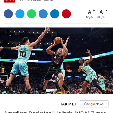
A
A
Büyüt
Küçült
TAKİP ET