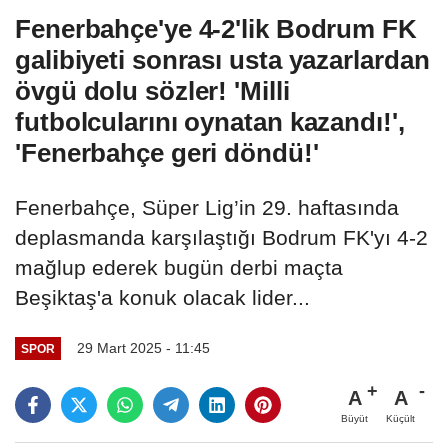
Fenerbahçe'ye 4-2'lik Bodrum FK
galibiyeti sonrası usta yazarlardan
övgü dolu sözler! 'Milli
futbolcularını oynatan kazandı!',
'Fenerbahçe geri döndü!'
Fenerbahçe, Süper Lig’in 29. haftasında
deplasmanda karşılaştığı Bodrum FK'yı 4-2
mağlup ederek bugün derbi maçta
Beşiktaş'a konuk olacak lider...
29 Mart 2025 - 11:45
SPOR
A
A
Büyüt
Küçült