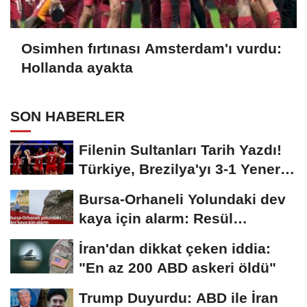
Osimhen fırtınası Amsterdam'ı vurdu:
Hollanda ayakta
SON HABERLER
Filenin Sultanları Tarih Yazdı!
Türkiye, Brezilya'yı 3-1 Yenerek
2026...
Bursa-Orhaneli Yolundaki dev
kaya için alarm: Resül
Kaplan'dan yetkililere...
İran'dan dikkat çeken iddia:
"En az 200 ABD askeri öldü"
Trump Duyurdu: ABD ile İran