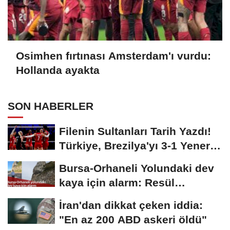
Osimhen fırtınası Amsterdam'ı vurdu:
Hollanda ayakta
SON HABERLER
Filenin Sultanları Tarih Yazdı!
Türkiye, Brezilya'yı 3-1 Yenerek
2026...
Bursa-Orhaneli Yolundaki dev
kaya için alarm: Resül
Kaplan'dan yetkililere...
İran'dan dikkat çeken iddia:
"En az 200 ABD askeri öldü"