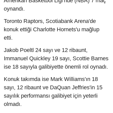
Amerikan Basketbol Ligi'nde (NBA) 7 maç
oynandı.
Toronto Raptors, Scotiabank Arena'de
konuk ettiği Charlotte Hornets'u mağlup
etti.
Jakob Poeltl 24 sayı ve 12 ribaunt,
Immanuel Quickley 19 sayı, Scottie Barnes
ise 18 sayıyla galibiyette önemli rol oynadı.
Konuk takımda ise Mark Williams'ın 18
sayı, 12 ribaunt ve DaQuan Jeffries'in 15
sayılık performansı galibiyet için yeterli
olmadı.