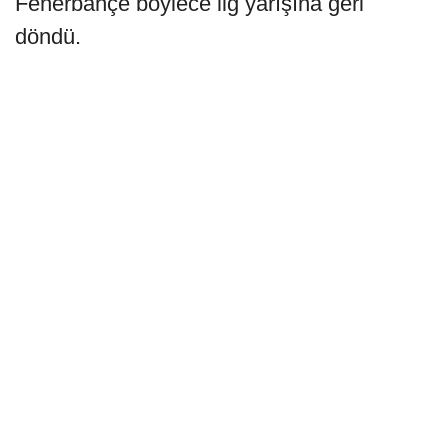
Fenerbahçe böylece lig yarışına geri
döndü.