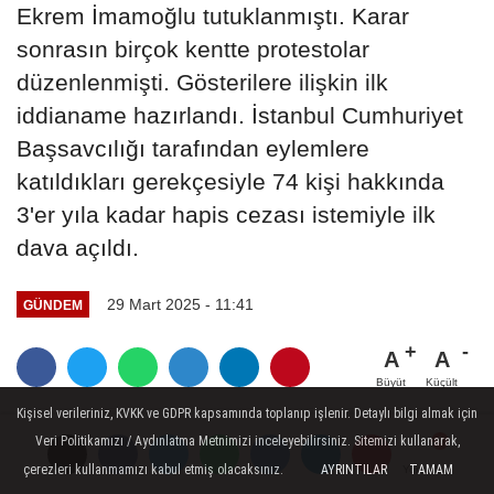
Ekrem İmamoğlu tutuklanmıştı. Karar
sonrasın birçok kentte protestolar
düzenlenmişti. Gösterilere ilişkin ilk
iddianame hazırlandı. İstanbul Cumhuriyet
Başsavcılığı tarafından eylemlere
katıldıkları gerekçesiyle 74 kişi hakkında
3'er yıla kadar hapis cezası istemiyle ilk
dava açıldı.
29 Mart 2025 - 11:41
GÜNDEM
A
A
Büyüt
Küçült
Kişisel verileriniz, KVKK ve GDPR kapsamında toplanıp işlenir. Detaylı bilgi almak için
Veri Politikamızı / Aydınlatma Metnimizi inceleyebilirsiniz. Sitemizi kullanarak,
çerezleri kullanmamızı kabul etmiş olacaksınız.
AYRINTILAR
TAMAM
Yorumlar
Yorumlar
Yorumlar