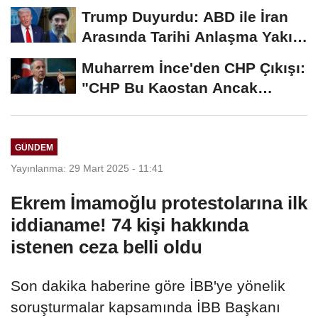
Trump Duyurdu: ABD ile İran
Arasında Tarihi Anlaşma Yakın!
İmza İçin...
Muharrem İnce'den CHP Çıkışı:
"CHP Bu Kaostan Ancak
Üyelerle Genel...
GÜNDEM
Yayınlanma: 29 Mart 2025 - 11:41
Ekrem İmamoğlu protestolarına ilk
iddianame! 74 kişi hakkında
istenen ceza belli oldu
Son dakika haberine göre İBB'ye yönelik
soruşturmalar kapsamında İBB Başkanı