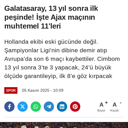
Galatasaray, 13 yıl sonra ilk
peşinde! İşte Ajax maçının
muhtemel 11'leri
Hollanda ekibi eski gücünde değil.
Şampiyonlar Ligi’nin dibine demir atıp
Avrupa’da son 6 maçı kaybettiler. Cimbom
13 yıl sonra 3’te 3 yapacak, 24’ü büyük
ölçüde garantileyip, ilk 8’e göz kırpacak
05 Kasım 2025 - 10:09
SPOR
A
A
Büyüt
Küçült