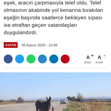
eşek, aracın çarpmasıyla telef oldu. Telef
olmasının akabinde yol kenarına bırakılan
eşeğin başında saatlerce bekleyen sıpası
ise etraftan geçen vatandaşları
duygulandırdı.
05 Kasım 2025 - 10:06
ASAYIŞ
A
A
Büyüt
Küçült