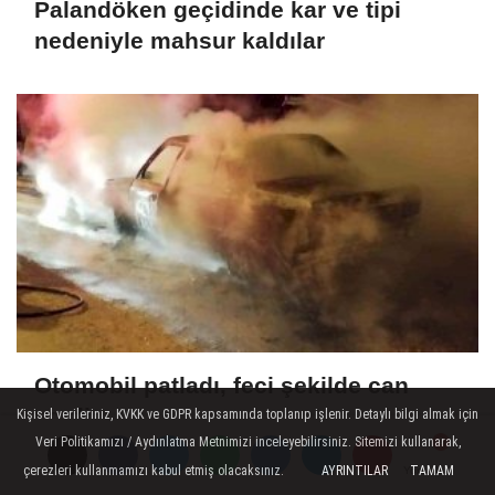
Palandöken geçidinde kar ve tipi
nedeniyle mahsur kaldılar
Otomobil patladı, feci şekilde can
verdi
Kişisel verileriniz, KVKK ve GDPR kapsamında toplanıp işlenir. Detaylı bilgi almak için
Veri Politikamızı / Aydınlatma Metnimizi inceleyebilirsiniz. Sitemizi kullanarak,
çerezleri kullanmamızı kabul etmiş olacaksınız.
AYRINTILAR
TAMAM
Yorumlar
Yorumlar
Yorumlar