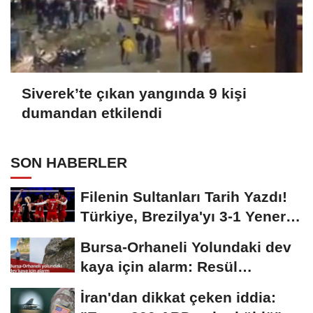
Siverek’te çıkan yangında 9 kişi
dumandan etkilendi
SON HABERLER
Filenin Sultanları Tarih Yazdı!
Türkiye, Brezilya'yı 3-1 Yenerek
2026...
Bursa-Orhaneli Yolundaki dev
kaya için alarm: Resül
Kaplan'dan yetkililere...
İran'dan dikkat çeken iddia: