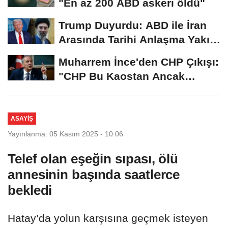
"En az 200 ABD askeri öldü"
Trump Duyurdu: ABD ile İran
Arasında Tarihi Anlaşma Yakın!
İmza İçin...
Muharrem İnce'den CHP Çıkışı:
"CHP Bu Kaostan Ancak
Üyelerle Genel...
ASAYIŞ
Yayınlanma: 05 Kasım 2025 - 10:06
Telef olan eşeğin sıpası, ölü
annesinin başında saatlerce
bekledi
Hatay’da yolun karşısına geçmek isteyen