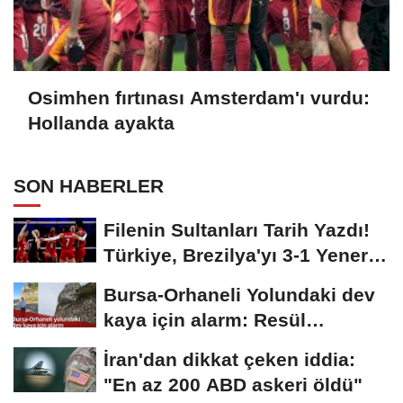
Osimhen fırtınası Amsterdam'ı vurdu:
Hollanda ayakta
SON HABERLER
Filenin Sultanları Tarih Yazdı!
Türkiye, Brezilya'yı 3-1 Yenerek
2026...
Bursa-Orhaneli Yolundaki dev
kaya için alarm: Resül
Kaplan'dan yetkililere...
İran'dan dikkat çeken iddia:
"En az 200 ABD askeri öldü"