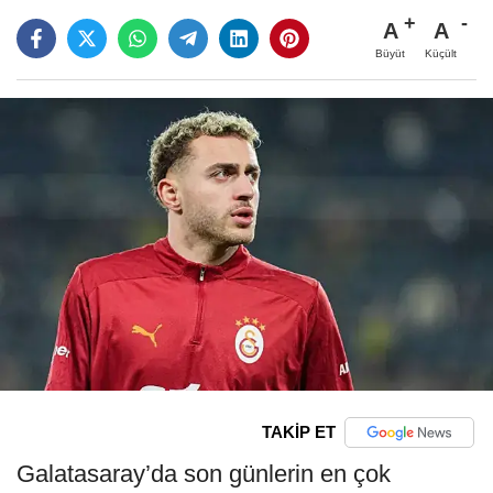
A
A
Büyüt
Küçült
TAKİP ET
Galatasaray’da son günlerin en çok