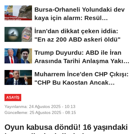
2026...
Bursa-Orhaneli Yolundaki dev
kaya için alarm: Resül
Kaplan'dan yetkililere...
İran'dan dikkat çeken iddia:
"En az 200 ABD askeri öldü"
Trump Duyurdu: ABD ile İran
Arasında Tarihi Anlaşma Yakın!
İmza İçin...
Muharrem İnce'den CHP Çıkışı:
"CHP Bu Kaostan Ancak
Üyelerle Genel...
ASAYIŞ
Yayınlanma: 24 Ağustos 2025 - 10:13
Güncelleme: 25 Ağustos 2025 - 08:15
Oyun kabusa döndü! 16 yaşındaki