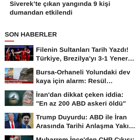
Siverek’te çıkan yangında 9 kişi
dumandan etkilendi
SON HABERLER
Filenin Sultanları Tarih Yazdı!
Türkiye, Brezilya'yı 3-1 Yenerek
2026...
Bursa-Orhaneli Yolundaki dev
kaya için alarm: Resül
Kaplan'dan yetkililere...
İran'dan dikkat çeken iddia:
"En az 200 ABD askeri öldü"
Trump Duyurdu: ABD ile İran
Arasında Tarihi Anlaşma Yakın!
İmza İçin...
Muharrem İnce'den CHP Çıkışı: