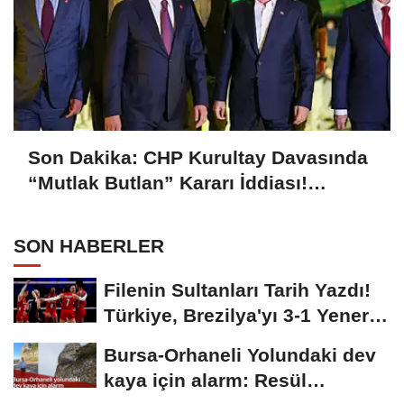
Son Dakika: CHP Kurultay Davasında
“Mutlak Butlan” Kararı İddiası!
Kılıçdaroğlu Yeniden Göreve mi
Dönüyor?
SON HABERLER
Filenin Sultanları Tarih Yazdı!
Türkiye, Brezilya'yı 3-1 Yenerek
2026...
Bursa-Orhaneli Yolundaki dev
kaya için alarm: Resül