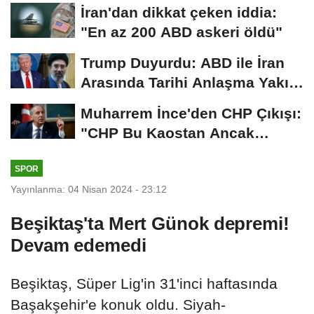
Kaplan'dan yetkililere...
İran'dan dikkat çeken iddia:
"En az 200 ABD askeri öldü"
Trump Duyurdu: ABD ile İran
Arasında Tarihi Anlaşma Yakın!
İmza İçin...
Muharrem İnce'den CHP Çıkışı:
"CHP Bu Kaostan Ancak
Üyelerle Genel...
SPOR
Yayınlanma: 04 Nisan 2024 - 23:12
Beşiktaş'ta Mert Günok depremi!
Devam edemedi
Beşiktaş, Süper Lig'in 31'inci haftasında
Başakşehir'e konuk oldu. Siyah-