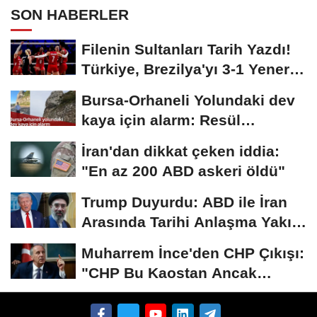
SON HABERLER
Filenin Sultanları Tarih Yazdı!
Türkiye, Brezilya'yı 3-1 Yenerek
2026...
Bursa-Orhaneli Yolundaki dev
kaya için alarm: Resül
Kaplan'dan yetkililere...
İran'dan dikkat çeken iddia:
"En az 200 ABD askeri öldü"
Trump Duyurdu: ABD ile İran
Arasında Tarihi Anlaşma Yakın!
İmza İçin...
Muharrem İnce'den CHP Çıkışı:
"CHP Bu Kaostan Ancak
Üyelerle Genel...