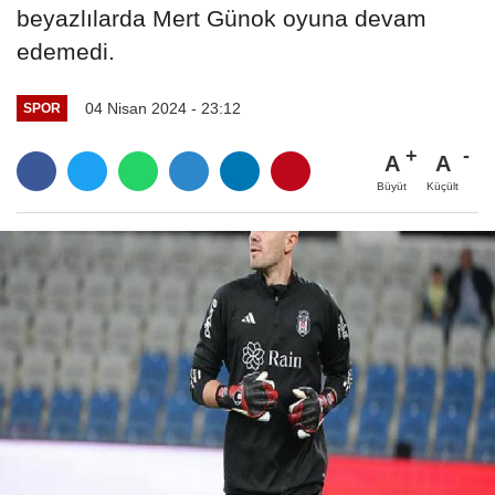
beyazlılarda Mert Günok oyuna devam
edemedi.
04 Nisan 2024 - 23:12
SPOR
A
A
Büyüt
Küçült