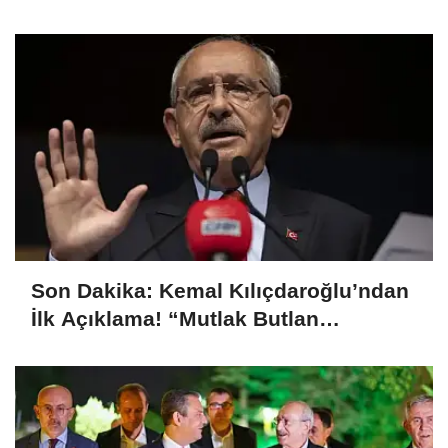
“Mesajları Ağlayarak Okuyorum”
Son Dakika: Kemal Kılıçdaroğlu’ndan
İlk Açıklama! “Mutlak Butlan
Türkiye’ye ve CHP’ye Hayırlı Olsun”