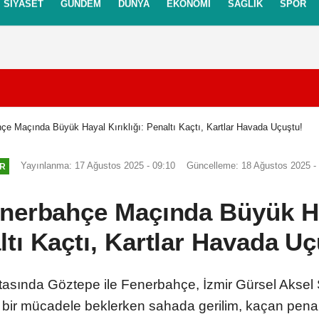
SIYASET
GÜNDEM
DÜNYA
EKONOMI
SAĞLIK
SPOR
itikası
Gizlilik İlkeleri
e Maçında Büyük Hayal Kırıklığı: Penaltı Kaçtı, Kartlar Havada Uçuştu!
Yayınlanma: 17 Ağustos 2025 - 09:10
Güncelleme: 18 Ağustos 2025 -
R
nerbahçe Maçında Büyük Hay
ltı Kaçtı, Kartlar Havada Uç
aftasında Göztepe ile Fenerbahçe, İzmir Gürsel Aksel
ü bir mücadele beklerken sahada gerilim, kaçan penalt