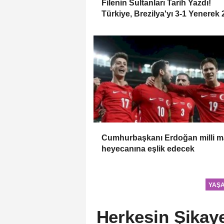
Filenin Sultanları Tarih Yazdı!
Türkiye, Brezilya'yı 3-1 Yenerek
VNL Şampiyonu Oldu
Cumhurbaşkanı Erdoğan milli 
heyecanına eşlik edecek
YAŞ
Herkesin Şikayet