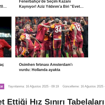
Fenerbahçe’de Seçim Kazanı
 2026
Kaynıyor! Aziz Yıldırım’a Biri “Evet”
Dedi, Biri Rest Çekti
maç
Osimhen fırtınası Amsterdam'ı
vurdu: Hollanda ayakta
Yayınlanma: 16 Ağustos 2025 - 09:19
Güncelleme: 16 Ağustos 2025 -
AM
 Ettiği Hız Sınırı Tabelalar