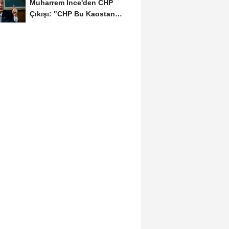
Muharrem İnce'den CHP
Çıkışı: "CHP Bu Kaostan
Ancak Üyelerle Genel...