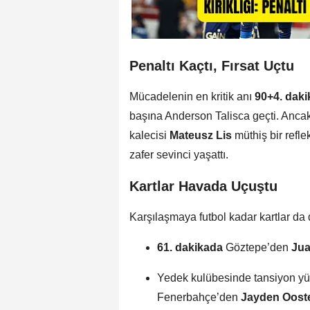
Penaltı Kaçtı, Fırsat Uçtu
Mücadelenin en kritik anı
90+4. dak
başına Anderson Talisca geçti. Ancak 
kalecisi
Mateusz Lis
müthiş bir reflek
zafer sevinci yaşattı.
Kartlar Havada Uçuştu
Karşılaşmaya futbol kadar kartlar da
61. dakikada
Göztepe’den
Ju
Yedek kulübesinde tansiyon y
Fenerbahçe’den
Jayden Oost