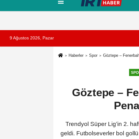
Tanıtım
Künye
İletişim
Çerez Pol
9 Ağustos 2026, Pazar
Haberler
Spor
Göztepe – Fenerbahç
SPO
Göztepe – Fe
Pena
Trendyol Süper Lig’in 2. h
geldi. Futbolseverler bol goll