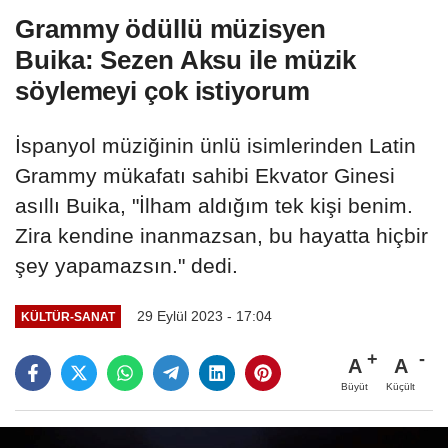
Grammy ödüllü müzisyen
Buika: Sezen Aksu ile müzik
söylemeyi çok istiyorum
İspanyol müziğinin ünlü isimlerinden Latin
Grammy mükafatı sahibi Ekvator Ginesi
asıllı Buika, "İlham aldığım tek kişi benim.
Zira kendine inanmazsan, bu hayatta hiçbir
şey yapamazsın." dedi.
29 Eylül 2023 - 17:04
KÜLTÜR-SANAT
A
A
Büyüt
Küçült