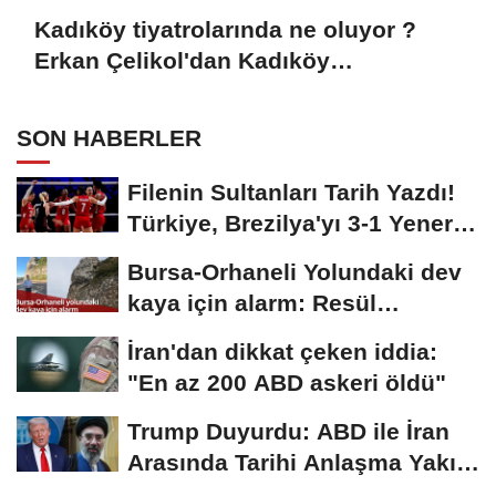
Kadıköy tiyatrolarında ne oluyor ?
Erkan Çelikol'dan Kadıköy
Belediyesi'ne Çarpıcı Mektup!
SON HABERLER
Filenin Sultanları Tarih Yazdı!
Türkiye, Brezilya'yı 3-1 Yenerek
2026...
Bursa-Orhaneli Yolundaki dev
kaya için alarm: Resül
Kaplan'dan yetkililere...
İran'dan dikkat çeken iddia:
"En az 200 ABD askeri öldü"
Trump Duyurdu: ABD ile İran
Arasında Tarihi Anlaşma Yakın!
İmza İçin...