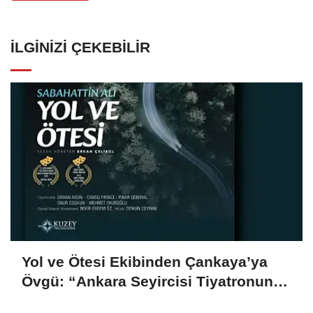
İLGINIZI ÇEKEBILIR
Yol ve Ötesi Ekibinden Çankaya’ya
Övgü: “Ankara Seyircisi Tiyatronun
Neden Hâlâ Yaşadığını Hatırlattı”