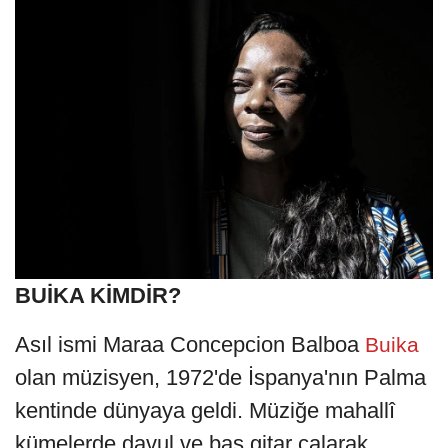
BUİKA KİMDİR?
Asıl ismi Maraa Concepcion Balboa
Buika
olan müzisyen, 1972'de İspanya'nın Palma
kentinde dünyaya geldi. Müziğe mahallî
kümelerde davul ve bas gitar çalarak