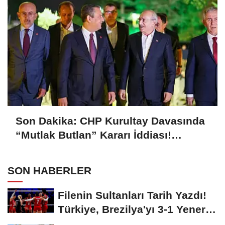
Son Dakika: CHP Kurultay Davasında
“Mutlak Butlan” Kararı İddiası!
Kılıçdaroğlu Yeniden Göreve mi
Dönüyor?
SON HABERLER
Filenin Sultanları Tarih Yazdı!
Türkiye, Brezilya'yı 3-1 Yenerek
2026...