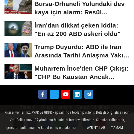
Bursa-Orhaneli Yolundaki dev
kaya için alarm: Resül
Kaplan'dan yetkililere...
İran'dan dikkat çeken iddia:
"En az 200 ABD askeri öldü"
Trump Duyurdu: ABD ile İran
Arasında Tarihi Anlaşma Yakın!
İmza İçin...
Muharrem İnce'den CHP Çıkışı:
"CHP Bu Kaostan Ancak
Üyelerle Genel...
Tanıtım
Künye
İletişim
Çerez Politikası
Kişisel verileriniz, KVKK ve GDPR kapsamında toplanıp işlenir. Detaylı bilgi almak için
Gizlilik İlkeleri
Veri Politikamızı / Aydınlatma Metnimizi inceleyebilirsiniz. Sitemizi kullanarak,
çerezleri kullanmamızı kabul etmiş olacaksınız.
AYRINTILAR
TAMAM
Yorumlar
Yorumlar