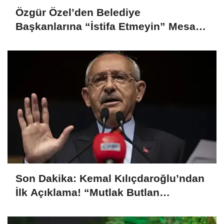
Özgür Özel’den Belediye
Başkanlarına “İstifa Etmeyin” Mesajı:
“Mesajları Ağlayarak Okuyorum”
Son Dakika: Kemal Kılıçdaroğlu’ndan
İlk Açıklama! “Mutlak Butlan
Türkiye’ye ve CHP’ye Hayırlı Olsun”