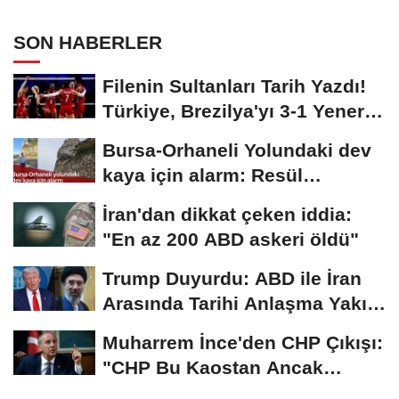
SON HABERLER
Filenin Sultanları Tarih Yazdı!
Türkiye, Brezilya'yı 3-1 Yenerek
2026...
Bursa-Orhaneli Yolundaki dev
kaya için alarm: Resül
Kaplan'dan yetkililere...
İran'dan dikkat çeken iddia:
"En az 200 ABD askeri öldü"
Trump Duyurdu: ABD ile İran
Arasında Tarihi Anlaşma Yakın!
İmza İçin...
Muharrem İnce'den CHP Çıkışı:
"CHP Bu Kaostan Ancak
Üyelerle Genel...