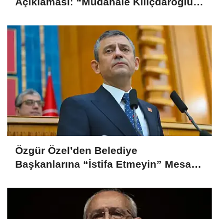
Açıklaması: “Müdahale Kılıçdaroğlu
Yönetiminin Talebiyle Yapıldı”
Özgür Özel’den Belediye
Başkanlarına “İstifa Etmeyin” Mesajı:
“Mesajları Ağlayarak Okuyorum”