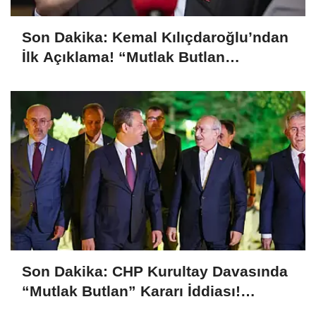
Son Dakika: Kemal Kılıçdaroğlu’ndan
İlk Açıklama! “Mutlak Butlan
Türkiye’ye ve CHP’ye Hayırlı Olsun”
Son Dakika: CHP Kurultay Davasında
“Mutlak Butlan” Kararı İddiası!
Kılıçdaroğlu Yeniden Göreve mi