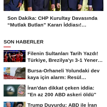
Son Dakika: CHP Kurultay Davasında
“Mutlak Butlan” Kararı İddiası!
Kılıçdaroğlu Yeniden Göreve mi
Dönüyor?
SON HABERLER
Filenin Sultanları Tarih Yazdı!
Türkiye, Brezilya'yı 3-1 Yenerek
2026...
Bursa-Orhaneli Yolundaki dev
kaya için alarm: Resül
Kaplan'dan yetkililere...
İran'dan dikkat çeken iddia:
"En az 200 ABD askeri öldü"
Trump Duyurdu: ABD ile İran