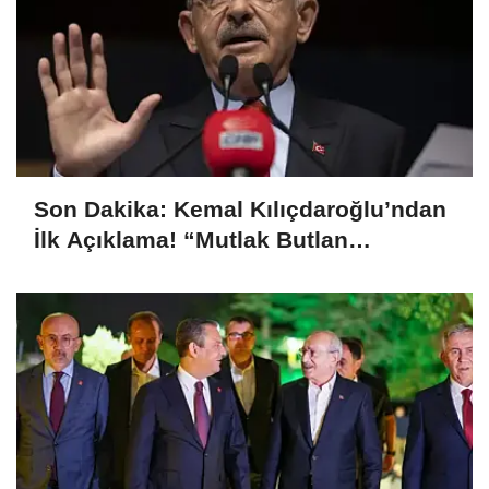
Son Dakika: Kemal Kılıçdaroğlu’ndan
İlk Açıklama! “Mutlak Butlan
Türkiye’ye ve CHP’ye Hayırlı Olsun”