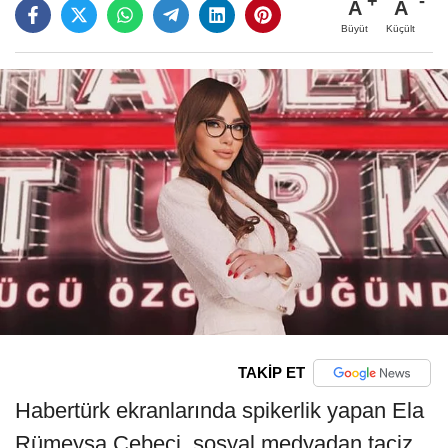
A
A
Büyüt
Küçült
TAKİP ET
Habertürk ekranlarında spikerlik yapan Ela
Rümeysa Cebeci, sosyal medyadan taciz