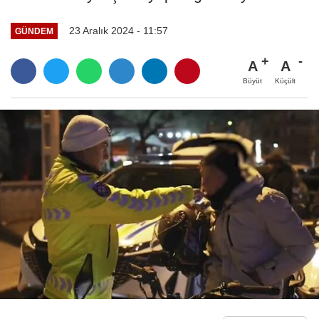
23 Aralık 2024 - 11:57
GÜNDEM
A
A
Büyüt
Küçült