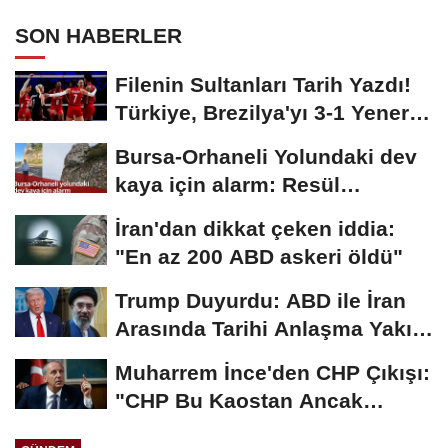
Dönüyor?
SON HABERLER
Filenin Sultanları Tarih Yazdı!
Türkiye, Brezilya'yı 3-1 Yenerek
2026...
Bursa-Orhaneli Yolundaki dev
kaya için alarm: Resül
Kaplan'dan yetkililere...
İran'dan dikkat çeken iddia:
"En az 200 ABD askeri öldü"
Trump Duyurdu: ABD ile İran
Arasında Tarihi Anlaşma Yakın!
İmza İçin...
Muharrem İnce'den CHP Çıkışı:
"CHP Bu Kaostan Ancak
Üyelerle Genel...