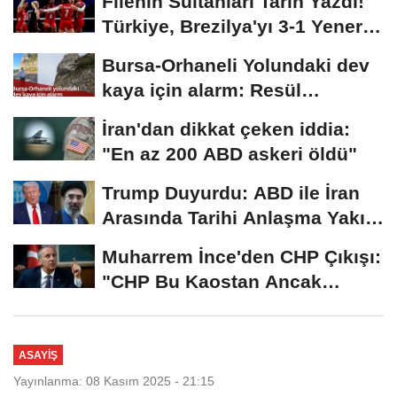
Filenin Sultanları Tarih Yazdı!
Türkiye, Brezilya'yı 3-1 Yenerek
2026...
Bursa-Orhaneli Yolundaki dev
kaya için alarm: Resül
Kaplan'dan yetkililere...
İran'dan dikkat çeken iddia:
"En az 200 ABD askeri öldü"
Trump Duyurdu: ABD ile İran
Arasında Tarihi Anlaşma Yakın!
İmza İçin...
Muharrem İnce'den CHP Çıkışı:
"CHP Bu Kaostan Ancak
Üyelerle Genel...
ASAYIŞ
Yayınlanma: 08 Kasım 2025 - 21:15