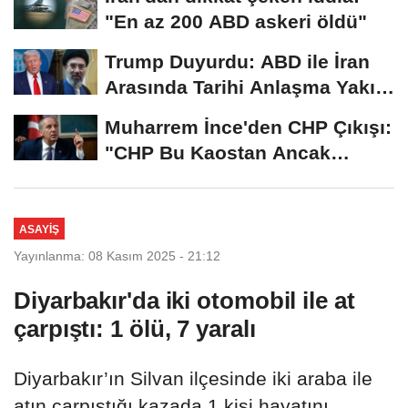
"En az 200 ABD askeri öldü"
Trump Duyurdu: ABD ile İran
Arasında Tarihi Anlaşma Yakın!
İmza İçin...
Muharrem İnce'den CHP Çıkışı:
"CHP Bu Kaostan Ancak
Üyelerle Genel...
ASAYIŞ
Yayınlanma: 08 Kasım 2025 - 21:12
Diyarbakır'da iki otomobil ile at
çarpıştı: 1 ölü, 7 yaralı
Diyarbakır’ın Silvan ilçesinde iki araba ile
atın çarpıştığı kazada 1 kişi hayatını