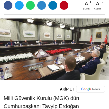
A
A
Büyüt
Küçült
TAKİP ET
Milli Güvenlik Kurulu (MGK) dün
Cumhurbaşkanı Tayyip Erdoğan