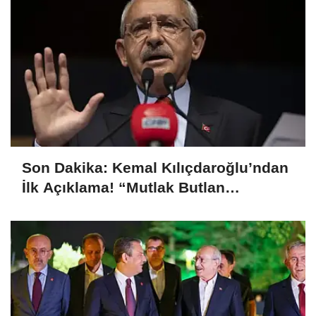
Son Dakika: Kemal Kılıçdaroğlu’ndan
İlk Açıklama! “Mutlak Butlan
Türkiye’ye ve CHP’ye Hayırlı Olsun”