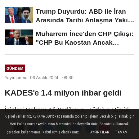
Trump Duyurdu: ABD ile İran
Arasında Tarihi Anlaşma Yakın!
İmza İçin...
Muharrem İnce'den CHP Çıkışı:
"CHP Bu Kaostan Ancak
Üyelerle Genel...
GÜNDEM
Yayınlanma: 06 Aralık 2024 - 09:30
KADES'e 1.4 milyon ihbar geldi
İçişleri Bakanı Ali Yerlikaya, Türkiye Büyük
Kişisel verileriniz, KVKK ve GDPR kapsamında toplanıp işlenir. Detaylı bilgi almak için
Millet Meclisi (TBMM) Kadına Karşı Şiddeti
Veri Politikamızı / Aydınlatma Metnimizi inceleyebilirsiniz. Sitemizi kullanarak,
ve Ayrımcılığı Araştırma Komisyonu üyeleri
çerezleri kullanmamızı kabul etmiş olacaksınız.
AYRINTILAR
TAMAM
Yorumlar
Yorumlar
Yorumlar
ile bir araya geldi.