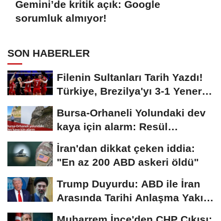
Gemini’de kritik açık: Google
sorumluk almıyor!
SON HABERLER
Filenin Sultanları Tarih Yazdı!
Türkiye, Brezilya'yı 3-1 Yenerek
2026...
Bursa-Orhaneli Yolundaki dev
kaya için alarm: Resül
Kaplan'dan yetkililere...
İran'dan dikkat çeken iddia:
"En az 200 ABD askeri öldü"
Trump Duyurdu: ABD ile İran
Arasında Tarihi Anlaşma Yakın!
İmza İçin...
Muharrem İnce'den CHP Çıkışı: