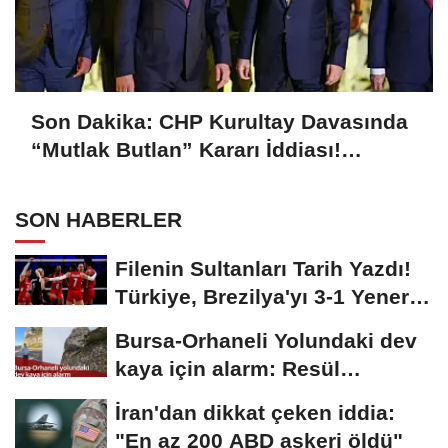
Son Dakika: CHP Kurultay Davasında
“Mutlak Butlan” Kararı İddiası!
Kılıçdaroğlu Yeniden Göreve mi
Dönüyor?
SON HABERLER
Filenin Sultanları Tarih Yazdı!
Türkiye, Brezilya'yı 3-1 Yenerek
2026...
Bursa-Orhaneli Yolundaki dev
kaya için alarm: Resül
Kaplan'dan yetkililere...
İran'dan dikkat çeken iddia:
"En az 200 ABD askeri öldü"