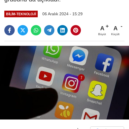
06 Aralık 2024 - 15:29
BILIM-TEKNOLOJI
A
A
Büyüt
Küçült