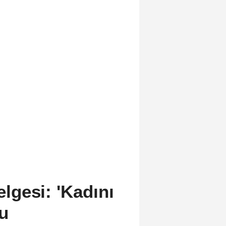
gesi: 'Kadını
u