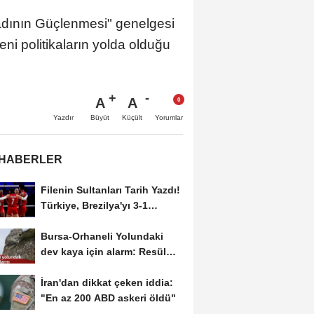
dının Güçlenmesi" genelgesi
ni politikaların yolda olduğu
A
A
Büyüt
Küçült
Yazdır
Yorumlar
 HABERLER
Filenin Sultanları Tarih Yazdı!
Türkiye, Brezilya'yı 3-1
Yenerek 2026...
Bursa-Orhaneli Yolundaki
dev kaya için alarm: Resül
Kaplan'dan yetkililere...
İran'dan dikkat çeken iddia:
"En az 200 ABD askeri öldü"