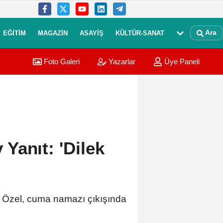
Ara
EĞITIM
MAGAZIN
ASAYIŞ
KÜLTÜR-SANAT
Foto Galeri
Yazarlar
Üye Paneli
Yanıt: 'Dilek
 Özel, cuma namazı çıkışında