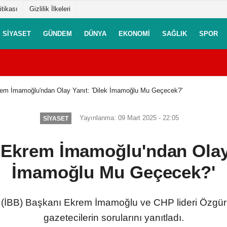
itikası
Gizlilik İlkeleri
SIYASET
GÜNDEM
DÜNYA
EKONOMI
SAĞLIK
SPOR
em İmamoğlu'ndan Olay Yanıt: 'Dilek İmamoğlu Mu Geçecek?'
Yayınlanma: 09 Mart 2025 - 22:05
SIYASET
Ekrem İmamoğlu'ndan Olay 
İmamoğlu Mu Geçecek?'
e (İBB) Başkanı Ekrem İmamoğlu ve CHP lideri Özgür
gazetecilerin sorularını yanıtladı.