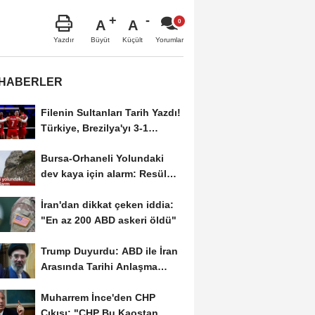
A
A
Büyüt
Küçült
Yazdır
Yorumlar
 HABERLER
Filenin Sultanları Tarih Yazdı!
Türkiye, Brezilya'yı 3-1
Yenerek 2026...
Bursa-Orhaneli Yolundaki
dev kaya için alarm: Resül
Kaplan'dan yetkililere...
İran'dan dikkat çeken iddia:
"En az 200 ABD askeri öldü"
Trump Duyurdu: ABD ile İran
Arasında Tarihi Anlaşma
Yakın! İmza İçin...
Muharrem İnce'den CHP
Çıkışı: "CHP Bu Kaostan