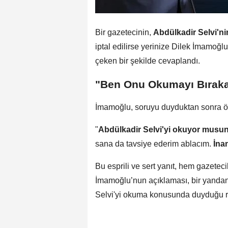
Bir gazetecinin,
Abdülkadir Selvi'ni
iptal edilirse yerinize Dilek İmamoğ
çeken bir şekilde cevaplandı.
"Ben Onu Okumayı Bırakal
İmamoğlu, soruyu duyduktan sonra ön
"
Abdülkadir Selvi'yi okuyor musu
sana da tavsiye ederim ablacım.
İna
Bu esprili ve sert yanıt, hem gazete
İmamoğlu’nun açıklaması, bir yandan 
Selvi'yi okuma konusunda duyduğu ra