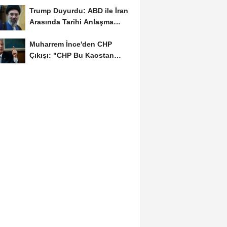
Trump Duyurdu: ABD ile İran
Arasında Tarihi Anlaşma
Yakın! İmza İçin...
Muharrem İnce'den CHP
Çıkışı: "CHP Bu Kaostan
Ancak Üyelerle Genel...