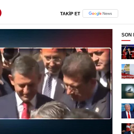
TAKİP ET
SON