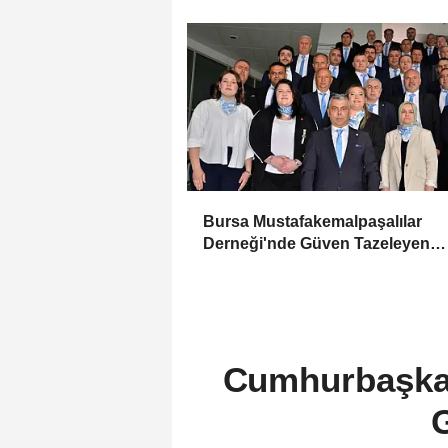
Genel Başkan Seçerek Çıkar"
Bursa Mustafakemalpaşalılar
Derneği'nde Güven Tazeleyen
Liderlik: Murat Tunçel'e Yoğun
Destek
Cumhurbaşkan