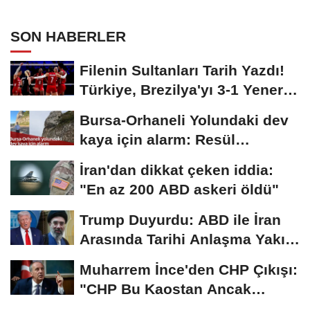
Kılıçdaroğlu Yeniden Göreve mi
Dönüyor?
SON HABERLER
Filenin Sultanları Tarih Yazdı!
Türkiye, Brezilya'yı 3-1 Yenerek
2026...
Bursa-Orhaneli Yolundaki dev
kaya için alarm: Resül
Kaplan'dan yetkililere...
İran'dan dikkat çeken iddia:
"En az 200 ABD askeri öldü"
Trump Duyurdu: ABD ile İran
Arasında Tarihi Anlaşma Yakın!
İmza İçin...
Muharrem İnce'den CHP Çıkışı:
"CHP Bu Kaostan Ancak
Üyelerle Genel...