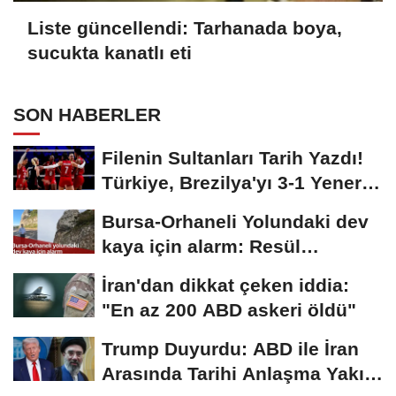
Liste güncellendi: Tarhanada boya,
sucukta kanatlı eti
SON HABERLER
Filenin Sultanları Tarih Yazdı!
Türkiye, Brezilya'yı 3-1 Yenerek
2026...
Bursa-Orhaneli Yolundaki dev
kaya için alarm: Resül
Kaplan'dan yetkililere...
İran'dan dikkat çeken iddia:
"En az 200 ABD askeri öldü"
Trump Duyurdu: ABD ile İran
Arasında Tarihi Anlaşma Yakın!