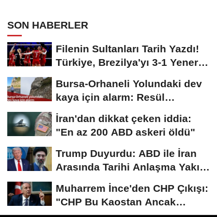
Çıkarın
SON HABERLER
Filenin Sultanları Tarih Yazdı!
Türkiye, Brezilya'yı 3-1 Yenerek
2026...
Bursa-Orhaneli Yolundaki dev
kaya için alarm: Resül
Kaplan'dan yetkililere...
İran'dan dikkat çeken iddia:
"En az 200 ABD askeri öldü"
Trump Duyurdu: ABD ile İran
Arasında Tarihi Anlaşma Yakın!
İmza İçin...
Muharrem İnce'den CHP Çıkışı:
"CHP Bu Kaostan Ancak
Üyelerle Genel...