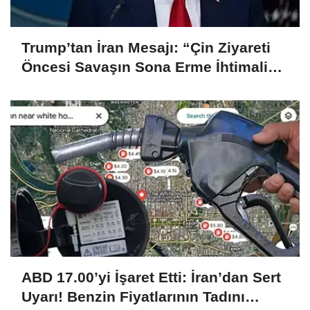
Trump’tan İran Mesajı: “Çin Ziyareti
Öncesi Savaşın Sona Erme İhtimali
Çok Yüksek”
ABD 17.00’yi İşaret Etti: İran’dan Sert
Uyarı! Benzin Fiyatlarının Tadını