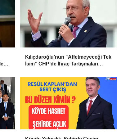
Kılıçdaroğlu’nun “Affetmeyeceği Tek
le
İsim” CHP’de İhraç Tartışmaları
Büyüyor
Köyde Yalnızlık, Şehirde Geçim