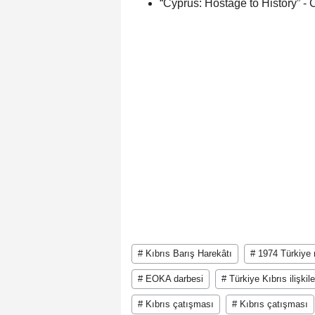
“Cyprus: Hostage to History” - 
# Kıbrıs Barış Harekâtı
# 1974 Türkiye
# EOKA darbesi
# Türkiye Kıbrıs ilişkile
# Kıbrıs çatışması
# Kıbrıs çatışması