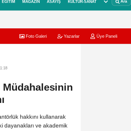
Ara
EĞITIM
MAGAZIN
ASAYIŞ
KÜLTÜR-SANAT
Foto Galeri
Yazarlar
Üye Paneli
11:18
ki Müdahalesinin
ı
antörlük hakkını kullanarak
kuki dayanakları ve akademik