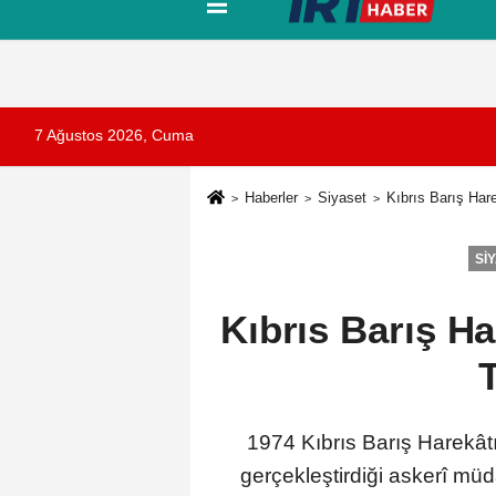
Tanıtım
Künye
İletişim
Çerez Pol
7 Ağustos 2026, Cuma
Haberler
Siyaset
Kıbrıs Barış Hare
SI
Kıbrıs Barış Ha
1974 Kıbrıs Barış Harekâtı
gerçekleştirdiği askerî müd