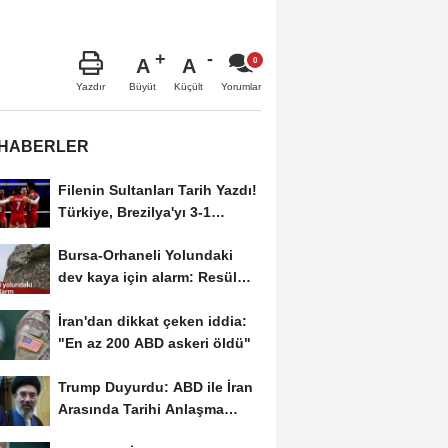
A
A
Büyüt
Küçült
Yazdır
Yorumlar
 HABERLER
Filenin Sultanları Tarih Yazdı!
Türkiye, Brezilya'yı 3-1
Yenerek 2026...
Bursa-Orhaneli Yolundaki
dev kaya için alarm: Resül
Kaplan'dan yetkililere...
İran'dan dikkat çeken iddia:
"En az 200 ABD askeri öldü"
Trump Duyurdu: ABD ile İran
Arasında Tarihi Anlaşma
Yakın! İmza İçin...