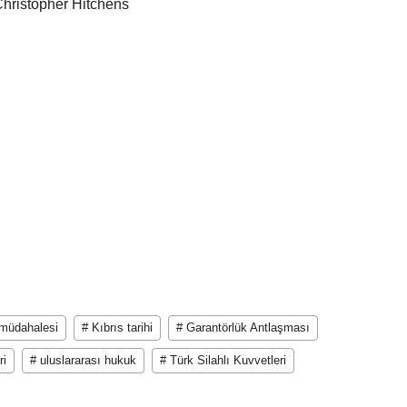
Christopher Hitchens
 müdahalesi
# Kıbrıs tarihi
# Garantörlük Antlaşması
ri
# uluslararası hukuk
# Türk Silahlı Kuvvetleri