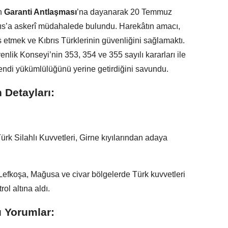
an
Garanti Antlaşması
’na dayanarak 20 Temmuz
rıs’a askerî müdahalede bulundu. Harekâtın amacı,
etmek ve Kıbrıs Türklerinin güvenliğini sağlamaktı.
nlik Konseyi’nin 353, 354 ve 355 sayılı kararları ile
kendi yükümlülüğünü yerine getirdiğini savundu.
 Detayları:
ürk Silahlı Kuvvetleri, Girne kıyılarından adaya
efkoşa, Mağusa ve civar bölgelerde Türk kuvvetleri
ol altına aldı.
ı Yorumlar: