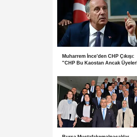
Muharrem İnce'den CHP Çıkışı:
"CHP Bu Kaostan Ancak Üyeler
Genel Başkan Seçerek Çıkar"
Bursa Mustafakemalpaşalılar