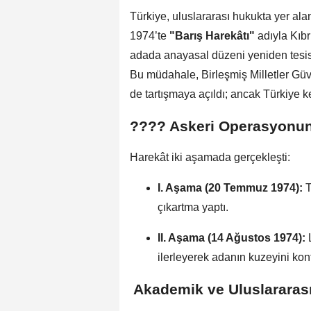
Türkiye, uluslararası hukukta yer al
1974’te
"Barış Harekâtı"
adıyla Kıb
adada anayasal düzeni yeniden tesis 
Bu müdahale, Birleşmiş Milletler Güve
de tartışmaya açıldı; ancak Türkiye 
????️ Askeri Operasyonun
Harekât iki aşamada gerçekleşti:
I. Aşama (20 Temmuz 1974):
T
çıkartma yaptı.
II. Aşama (14 Ağustos 1974):
L
ilerleyerek adanın kuzeyini kontr
️ Akademik ve Uluslararas