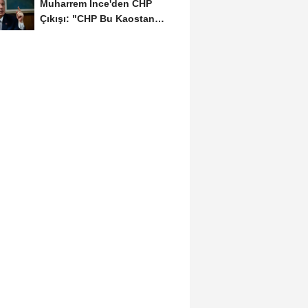
Muharrem İnce'den CHP
Çıkışı: "CHP Bu Kaostan
Ancak Üyelerle Genel...