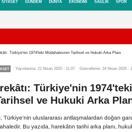
SIYASET
GÜNDEM
DÜNYA
EKONOMI
SAĞLIK
SPOR
itikası
Gizlilik İlkeleri
kâtı: Türkiye'nin 1974'teki Müdahalesinin Tarihsel ve Hukuki Arka Planı
Yayınlanma: 21 Nisan 2025 - 11:07
Güncelleme: 24 Nisan 2025 - 
YASET
rekâtı: Türkiye'nin 1974'te
Tarihsel ve Hukuki Arka Plan
, Türkiye’nin uluslararası antlaşmalardan doğan gar
ahaledir. Bu yazıda, harekâtın tarihi arka planı, hu