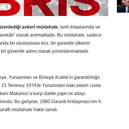
düzenlediği askerî müdahale
, tarih kitaplarında ve
Harekâtı” olarak anılmaktadır. Bu müdahale, sadece
da bir uluslararası kriz, bir garantör ülkenin
 bir güvenlik adımı olarak yorumlanmaktadır.
iye, Yunanistan ve Birleşik Krallık'ın garantörlüğü
ak, 15 Temmuz 1974'te Yunanistan’daki askeri cunta
nı Makarios’a karşı darbe yaptı ve adayı
lundu. Bu gelişme, 1960 Garanti Antlaşması'nın 4.
raflı müdahale hakkı tanıdı.