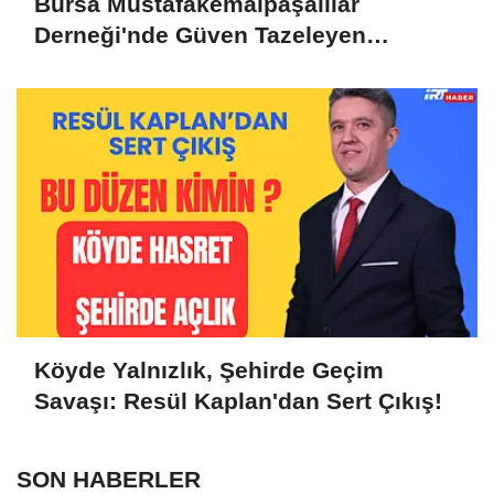
Bursa Mustafakemalpaşalılar
Derneği'nde Güven Tazeleyen
Liderlik: Murat Tunçel'e Yoğun Destek
Köyde Yalnızlık, Şehirde Geçim
Savaşı: Resül Kaplan'dan Sert Çıkış!
SON HABERLER