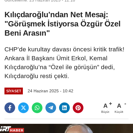
Kılıçdaroğlu'ndan Net Mesaj:
"Görüşmek İstiyorsa Özgür Özel
Beni Arasın"
CHP’de kurultay davası öncesi kritik trafik!
Ankara İl Başkanı Ümit Erkol, Kemal
Kılıçdaroğlu’na “Özel ile görüşün” dedi,
Kılıçdaroğlu resti çekti.
24 Haziran 2025 - 10:42
SIYASET
A
A
Büyüt
Küçült