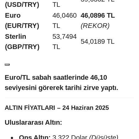
(USD/TRY)
TL
Euro
46,0460
46,0896 TL
(EUR/TRY)
TL
(REKOR)
Sterlin
53,7494
54,0189 TL
(GBP/TRY)
TL
Euro/TL sabah saatlerinde 46,10
seviyesini görerek tarihi zirve yaptı.
ALTIN FİYATLARI – 24 Haziran 2025
Uluslararası Altın:
Ons Altın:
3.322 Dolar
(Düşüşte)