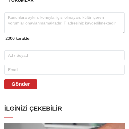
YORUMLAR
Gönder
İLGINIZI ÇEKEBILIR