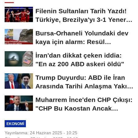
Filenin Sultanları Tarih Yazdı!
Türkiye, Brezilya'yı 3-1 Yenerek
2026...
Bursa-Orhaneli Yolundaki dev
kaya için alarm: Resül
Kaplan'dan yetkililere...
İran'dan dikkat çeken iddia:
"En az 200 ABD askeri öldü"
Trump Duyurdu: ABD ile İran
Arasında Tarihi Anlaşma Yakın!
İmza İçin...
Muharrem İnce'den CHP Çıkışı:
"CHP Bu Kaostan Ancak
Üyelerle Genel...
EKONOMI
Yayınlanma: 24 Haziran 2025 - 10:25