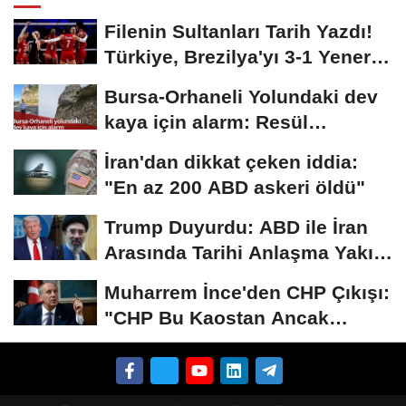
Filenin Sultanları Tarih Yazdı!
Türkiye, Brezilya'yı 3-1 Yenerek
2026...
Bursa-Orhaneli Yolundaki dev
kaya için alarm: Resül
Kaplan'dan yetkililere...
İran'dan dikkat çeken iddia:
"En az 200 ABD askeri öldü"
Trump Duyurdu: ABD ile İran
Arasında Tarihi Anlaşma Yakın!
İmza İçin...
Muharrem İnce'den CHP Çıkışı:
"CHP Bu Kaostan Ancak
Üyelerle Genel...