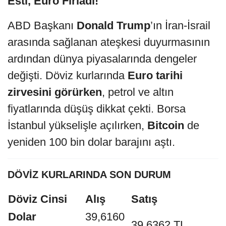
Esti, Euro Fırladı!
ABD Başkanı
Donald Trump
’ın İran-İsrail
arasında sağlanan ateşkesi duyurmasının
ardından dünya piyasalarında dengeler
değişti. Döviz kurlarında
Euro tarihi
zirvesini görürken
, petrol ve altın
fiyatlarında düşüş dikkat çekti. Borsa
İstanbul yükselişle açılırken,
Bitcoin
de
yeniden 100 bin dolar barajını aştı.
DÖVİZ KURLARINDA SON DURUM
Döviz Cinsi
Alış
Satış
Dolar
39,6160
39,6362 TL