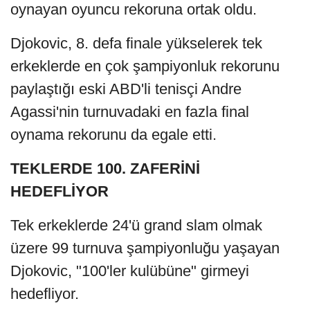
oynayan oyuncu rekoruna ortak oldu.
Djokovic, 8. defa finale yükselerek tek
erkeklerde en çok şampiyonluk rekorunu
paylaştığı eski ABD'li tenisçi Andre
Agassi'nin turnuvadaki en fazla final
oynama rekorunu da egale etti.
TEKLERDE 100. ZAFERİNİ
HEDEFLİYOR
Tek erkeklerde 24'ü grand slam olmak
üzere 99 turnuva şampiyonluğu yaşayan
Djokovic, "100'ler kulübüne" girmeyi
hedefliyor.