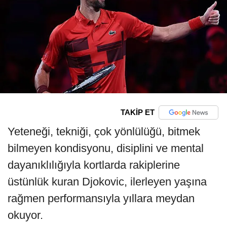
TAKİP ET
Yeteneği, tekniği, çok yönlülüğü, bitmek
bilmeyen kondisyonu, disiplini ve mental
dayanıklılığıyla kortlarda rakiplerine
üstünlük kuran Djokovic, ilerleyen yaşına
rağmen performansıyla yıllara meydan
okuyor.