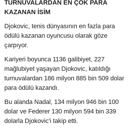
TURNUVALARDAN EN ÇOK PARA
KAZANAN İSİM
Djokovic, tenis dünyasının en fazla para
ödülü kazanan oyuncusu olarak göze
çarpıyor.
Kariyeri boyunca 1136 galibiyet, 227
mağlubiyet yaşayan Djokovic, katıldığı
turnuvalardan 186 milyon 885 bin 509 dolar
para ödülü kazandı.
Bu alanda Nadal, 134 milyon 946 bin 100
dolar ve Federer 130 milyon 594 bin 339
dolarla Djokovic'i takip etti.