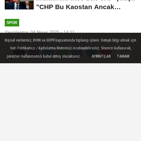
"CHP Bu Kaostan Ancak
Üyelerle Genel...
SPOR
Yayınlanma: 04 Nisan 2025 - 14:11
Kişisel verileriniz, KVKK ve GDPR kapsamında toplanıp işlenir. Detaylı bilgi almak için
A Milli Takım'ın Meksika ile
Veri Politikamızı / Aydınlatma Metnimizi inceleyebilirsiniz. Sitemizi kullanarak,
yapacağı özel maçın biletleri
çerezleri kullanmamızı kabul etmiş olacaksınız.
AYRINTILAR
TAMAM
Yorumlar
Yorumlar
satışa çıktı
A Milli Futbol Takımı'nın 2026 FIFA Dünya
Kupası Elemeleri hazırlıkları kapsamında
10 Haziran Salı günü Meksika ile
karşılaşacağı özel müsabakanın tribün...
04 Nisan 2025 - 14:11
SPOR