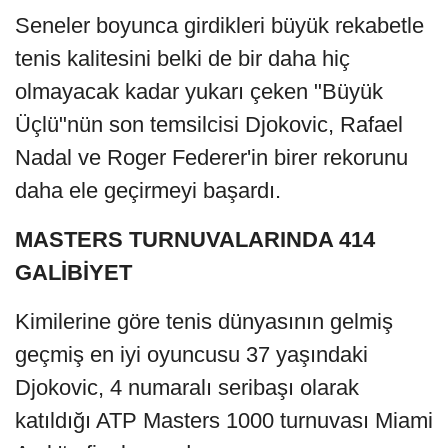
Seneler boyunca girdikleri büyük rekabetle
tenis kalitesini belki de bir daha hiç
olmayacak kadar yukarı çeken "Büyük
Üçlü"nün son temsilcisi Djokovic, Rafael
Nadal ve Roger Federer'in birer rekorunu
daha ele geçirmeyi başardı.
MASTERS TURNUVALARINDA 414
GALİBİYET
Kimilerine göre tenis dünyasının gelmiş
geçmiş en iyi oyuncusu 37 yaşındaki
Djokovic, 4 numaralı seribaşı olarak
katıldığı ATP Masters 1000 turnuvası Miami