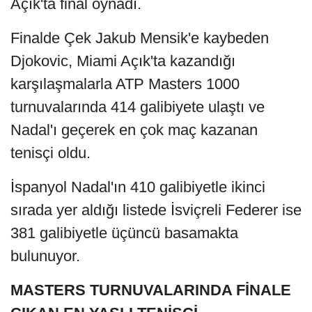
Açık'ta final oynadı.
Finalde Çek Jakub Mensik'e kaybeden
Djokovic, Miami Açık'ta kazandığı
karşılaşmalarla ATP Masters 1000
turnuvalarında 414 galibiyete ulaştı ve
Nadal'ı geçerek en çok maç kazanan
tenisçi oldu.
İspanyol Nadal'ın 410 galibiyetle ikinci
sırada yer aldığı listede İsviçreli Federer ise
381 galibiyetle üçüncü basamakta
bulunuyor.
MASTERS TURNUVALARINDA FİNALE