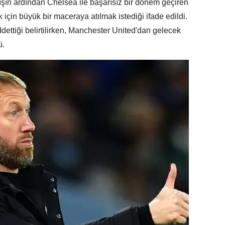
ıkışın ardından Chelsea ile başarısız bir dönem geçiren
 için büyük bir maceraya atılmak istediği ifade edildi.
eddettiği belirtilirken, Manchester United'dan gelecek
ü.