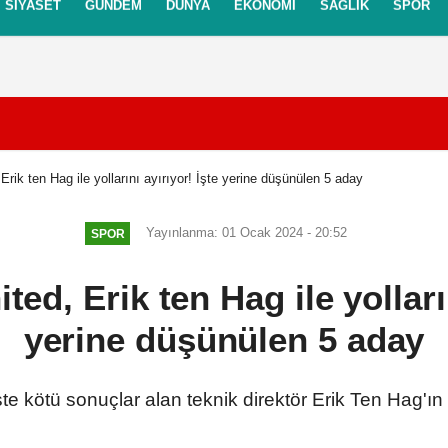
SIYASET
GÜNDEM
DÜNYA
EKONOMI
SAĞLIK
SPOR
itikası
Gizlilik İlkeleri
rik ten Hag ile yollarını ayırıyor! İşte yerine düşünülen 5 aday
Yayınlanma: 01 Ocak 2024 - 20:52
SPOR
ed, Erik ten Hag ile yolların
yerine düşünülen 5 aday
te kötü sonuçlar alan teknik direktör Erik Ten Hag'ın 