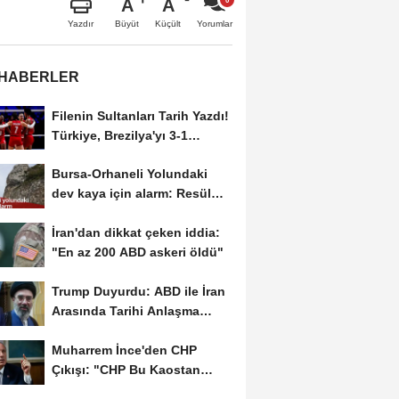
A
A
Büyüt
Küçült
Yazdır
Yorumlar
 HABERLER
Filenin Sultanları Tarih Yazdı!
Türkiye, Brezilya'yı 3-1
Yenerek 2026...
Bursa-Orhaneli Yolundaki
dev kaya için alarm: Resül
Kaplan'dan yetkililere...
İran'dan dikkat çeken iddia:
"En az 200 ABD askeri öldü"
Trump Duyurdu: ABD ile İran
Arasında Tarihi Anlaşma
Yakın! İmza İçin...
Muharrem İnce'den CHP
Çıkışı: "CHP Bu Kaostan
Ancak Üyelerle Genel...