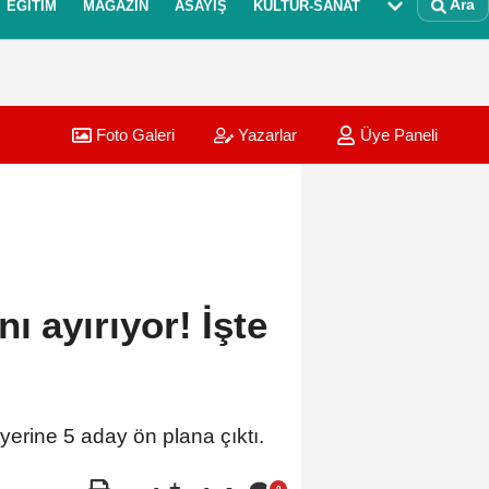
Ara
EĞITIM
MAGAZIN
ASAYIŞ
KÜLTÜR-SANAT
Foto Galeri
Yazarlar
Üye Paneli
ı ayırıyor! İşte
yerine 5 aday ön plana çıktı.