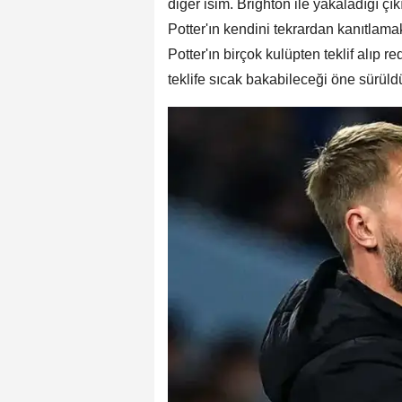
diğer isim. Brighton ile yakaladığı ç
Potter'ın kendini tekrardan kanıtlamak
Potter'ın birçok kulüpten teklif alıp r
teklife sıcak bakabileceği öne sürüld