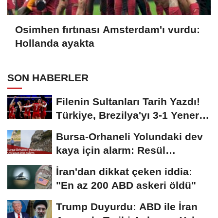
Osimhen fırtınası Amsterdam'ı vurdu:
Hollanda ayakta
SON HABERLER
Filenin Sultanları Tarih Yazdı!
Türkiye, Brezilya'yı 3-1 Yenerek
2026...
Bursa-Orhaneli Yolundaki dev
kaya için alarm: Resül
Kaplan'dan yetkililere...
İran'dan dikkat çeken iddia:
"En az 200 ABD askeri öldü"
Trump Duyurdu: ABD ile İran