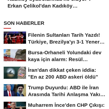
Erkan Çelikol'dan Kadıköy
Belediyesi'ne Çarpıcı Mektup!
SON HABERLER
Filenin Sultanları Tarih Yazdı!
Türkiye, Brezilya'yı 3-1 Yenerek
2026...
Bursa-Orhaneli Yolundaki dev
kaya için alarm: Resül
Kaplan'dan yetkililere...
İran'dan dikkat çeken iddia:
"En az 200 ABD askeri öldü"
Trump Duyurdu: ABD ile İran
Arasında Tarihi Anlaşma Yakın!
İmza İçin...
Muharrem İnce'den CHP Çıkışı: