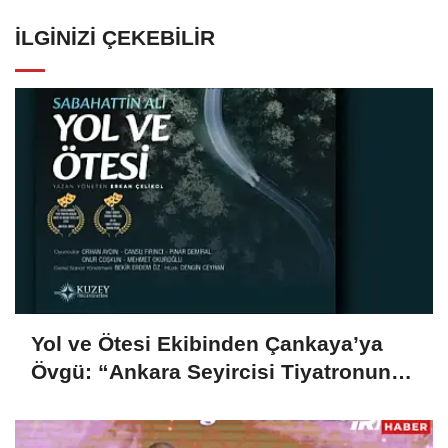
İLGINIZI ÇEKEBILIR
Yol ve Ötesi Ekibinden Çankaya’ya
Övgü: “Ankara Seyircisi Tiyatronun
Neden Hâlâ Yaşadığını Hatırlattı”