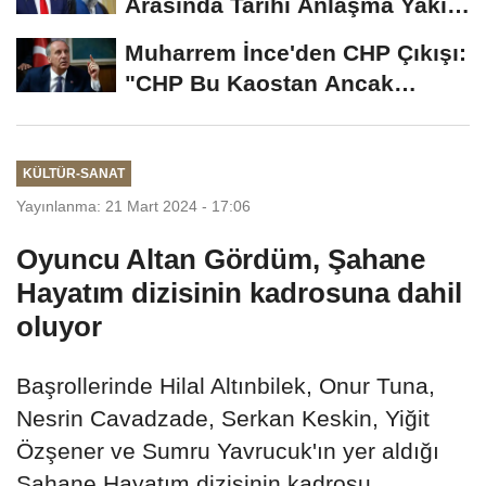
Arasında Tarihi Anlaşma Yakın!
İmza İçin...
Muharrem İnce'den CHP Çıkışı:
"CHP Bu Kaostan Ancak
Üyelerle Genel...
KÜLTÜR-SANAT
Yayınlanma: 21 Mart 2024 - 17:06
Oyuncu Altan Gördüm, Şahane
Hayatım dizisinin kadrosuna dahil
oluyor
Başrollerinde Hilal Altınbilek, Onur Tuna,
Nesrin Cavadzade, Serkan Keskin, Yiğit
Özşener ve Sumru Yavrucuk'ın yer aldığı
Şahane Hayatım dizisinin kadrosu