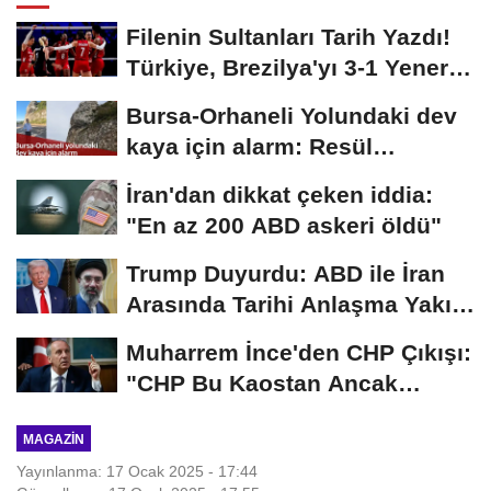
Filenin Sultanları Tarih Yazdı!
Türkiye, Brezilya'yı 3-1 Yenerek
2026...
Bursa-Orhaneli Yolundaki dev
kaya için alarm: Resül
Kaplan'dan yetkililere...
İran'dan dikkat çeken iddia:
"En az 200 ABD askeri öldü"
Trump Duyurdu: ABD ile İran
Arasında Tarihi Anlaşma Yakın!
İmza İçin...
Muharrem İnce'den CHP Çıkışı:
"CHP Bu Kaostan Ancak
Üyelerle Genel...
MAGAZIN
Yayınlanma: 17 Ocak 2025 - 17:44