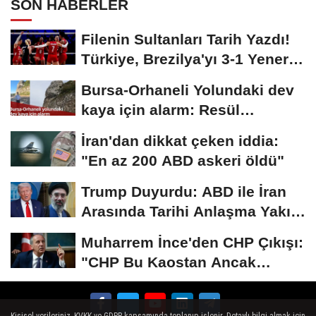
SON HABERLER
Filenin Sultanları Tarih Yazdı!
Türkiye, Brezilya'yı 3-1 Yenerek
2026...
Bursa-Orhaneli Yolundaki dev
kaya için alarm: Resül
Kaplan'dan yetkililere...
İran'dan dikkat çeken iddia:
"En az 200 ABD askeri öldü"
Trump Duyurdu: ABD ile İran
Arasında Tarihi Anlaşma Yakın!
İmza İçin...
Muharrem İnce'den CHP Çıkışı:
"CHP Bu Kaostan Ancak
Üyelerle Genel...
Kişisel verileriniz, KVKK ve GDPR kapsamında toplanıp işlenir. Detaylı bilgi almak için