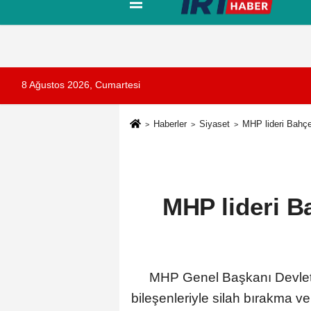
Tanıtım
Künye
İletişim
Çerez Pol
8 Ağustos 2026, Cumartesi
Haberler
Siyaset
MHP lideri Bahçel
MHP lideri Ba
MHP Genel Başkanı Devlet Ba
bileşenleriyle silah bırakma ve