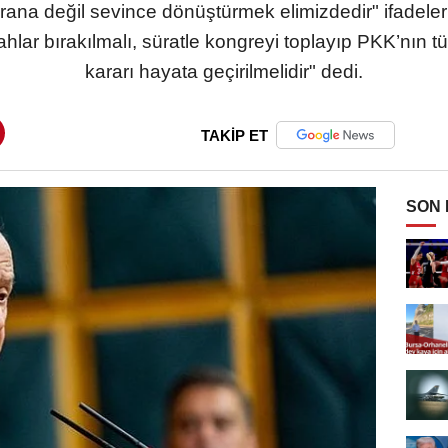
srana değil sevince dönüştürmek elimizdedir" ifadelerin
ahlar bırakılmalı, süratle kongreyi toplayıp PKK’nın t
kararı hayata geçirilmelidir" dedi.
TAKİP ET
SON