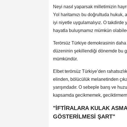
Neyi nasıl yaparsak milletimizin hay
Yol haritamızı bu doğrultuda hukuk, 
iyi niyetle uygulamalıyız. O takdirde y
hayatla buluşmamız mümkün olabilec
Terörsüz Türkiye demokrasinin daha g
düzeninin şekillendiği dönemde bu ge
mümkündür.
Elbet terörsüz Türkiye’den rahatsızlı
elinden, bölücülük melanetinden çıka
yarışındadır. O sebeple barış ve hu
kapsamda gecikmemek, geciktirmemek
"İFTİRALARA KULAK ASMA
GÖSTERİLMESİ ŞART"