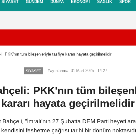
SIYASET
GÜNDEM
DÜNYA
EKONOMI
SAĞLIK
SPOR
itikası
Gizlilik İlkeleri
i: PKK'nın tüm bileşenleriyle tasfiye kararı hayata geçirilmelidir
Yayınlanma: 31 Mart 2025 - 14:27
SIYASET
hçeli: PKK'nın tüm bileşenl
kararı hayata geçirilmelidir
hçeli, "İmralı’nın 27 Şubatta DEM Parti heyeti arac
 kendisini feshetme çağrısı tarihi bir dönüm noktasıdır