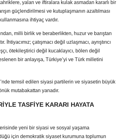
riklere, yalan ve iftiralara kulak asmadan kararlı bir
barışın güçlendirilmesi ve kutuplaşmanın azaltılması
 kullanmasına ihtiyaç vardır.
ndan, milli birlik ve beraberlikten, huzur ve barıştan
r. İhtiyacımız; çatışmacı değil uzlaşmacı, ayrıştırıcı
şçı, ötekileştirici değil kucaklayıcı, bölen değil
slenen bir anlayışa, Türkiye’yi ve Türk milletini
nde temsil edilen siyasi partilerin ve siyasetin büyük
dönük mutabakattan yanadır.
RİYLE TASFİYE KARARI HAYATA
çerisinde yeni bir siyasi ve sosyal yaşama
düğü için demokratik siyaset kurumuna toplumun