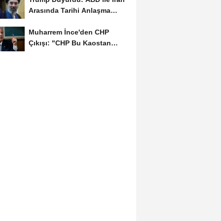
Arasında Tarihi Anlaşma
Yakın! İmza İçin...
Muharrem İnce'den CHP
Çıkışı: "CHP Bu Kaostan
Ancak Üyelerle Genel...