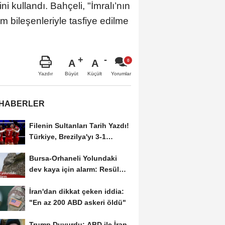
i kullandı. Bahçeli, "İmralı’nın
üm bileşenleriyle tasfiye edilme
A
A
Büyüt
Küçült
Yazdır
Yorumlar
 HABERLER
Filenin Sultanları Tarih Yazdı!
Türkiye, Brezilya'yı 3-1
Yenerek 2026...
Bursa-Orhaneli Yolundaki
dev kaya için alarm: Resül
Kaplan'dan yetkililere...
İran'dan dikkat çeken iddia:
"En az 200 ABD askeri öldü"
Trump Duyurdu: ABD ile İran