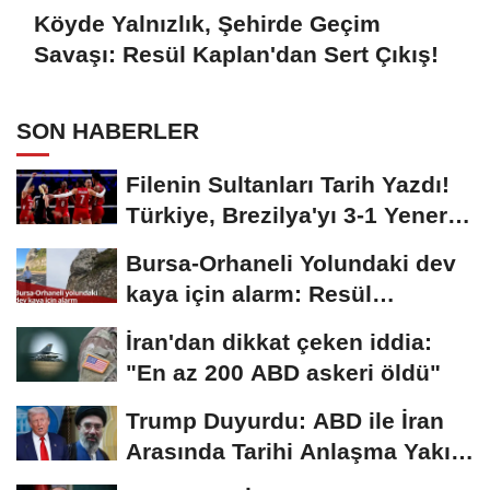
Köyde Yalnızlık, Şehirde Geçim
Savaşı: Resül Kaplan'dan Sert Çıkış!
SON HABERLER
Filenin Sultanları Tarih Yazdı!
Türkiye, Brezilya'yı 3-1 Yenerek
2026...
Bursa-Orhaneli Yolundaki dev
kaya için alarm: Resül
Kaplan'dan yetkililere...
İran'dan dikkat çeken iddia:
"En az 200 ABD askeri öldü"
Trump Duyurdu: ABD ile İran
Arasında Tarihi Anlaşma Yakın!
İmza İçin...