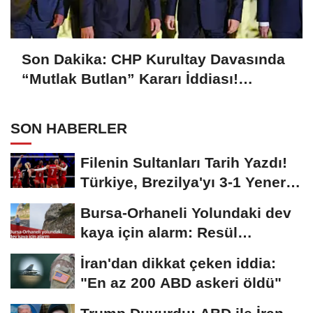
Son Dakika: CHP Kurultay Davasında
“Mutlak Butlan” Kararı İddiası!
Kılıçdaroğlu Yeniden Göreve mi
Dönüyor?
SON HABERLER
Filenin Sultanları Tarih Yazdı!
Türkiye, Brezilya'yı 3-1 Yenerek
2026...
Bursa-Orhaneli Yolundaki dev
kaya için alarm: Resül
Kaplan'dan yetkililere...
İran'dan dikkat çeken iddia:
"En az 200 ABD askeri öldü"