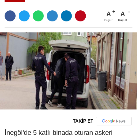
A
A
Büyüt
Küçült
TAKİP ET
İnegöl'de 5 katlı binada oturan askeri