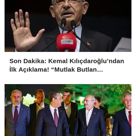
Son Dakika: Kemal Kılıçdaroğlu’ndan
İlk Açıklama! “Mutlak Butlan
Türkiye’ye ve CHP’ye Hayırlı Olsun”