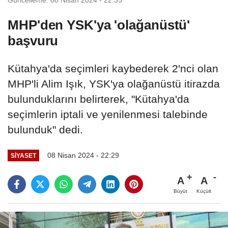
MHP'den YSK'ya 'olağanüstü'
başvuru
Kütahya'da seçimleri kaybederek 2'nci olan
MHP'li Alim Işık, YSK'ya olağanüstü itirazda
bulunduklarını belirterek, "Kütahya'da
seçimlerin iptali ve yenilenmesi talebinde
bulunduk" dedi.
08 Nisan 2024 - 22:29
SIYASET
A
A
Büyüt
Küçült