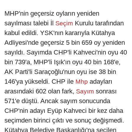
MHP'nin geçersiz oyların yeniden
sayılması talebi İl
Kurulu tarafından
Seçim
kabul edildi. YSK'nın kararıyla Kütahya
Adliyesi'nde geçersiz 5 bin 659 oy yeniden
sayıldı. Sayımda CHP'li Kahveci'nin oyu 40
bin 739'a, MHP'li Işık'ın oyu 40 bin 168'e,
AK Parti'li Saraçoğlu'nun oyu ise 38 bin
146'ya yükseldi. CHP ile
adayları
Mhp
arasındaki 602 olan fark,
sonrası
Sayım
571'e düştü. Ancak sayım sonucunda
CHP'nin adayı Eyüp Kahveci bir kez daha
seçimden birinci çıktı ve sonuç değişmedi.
Kütahya Belediye Başkanlığı'na seçilen