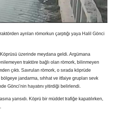
aktörden ayrılan römorkun çarptığı yaya Halil Gönci
sis Köprüsü üzerinde meydana geldi. Argümana
enilemeyen traktöre bağlı olan römork, bilinmeyen
imden çıktı. Savrulan römork, o sırada köprüde
a bölgeye jandarma, sıhhat ve itfaiye grupları sevk
nde Gönci'nin hayatını yitirdiği belirlendi.
asına yansıdı. Köprü bir müddet trafiğe kapatılırken,
.