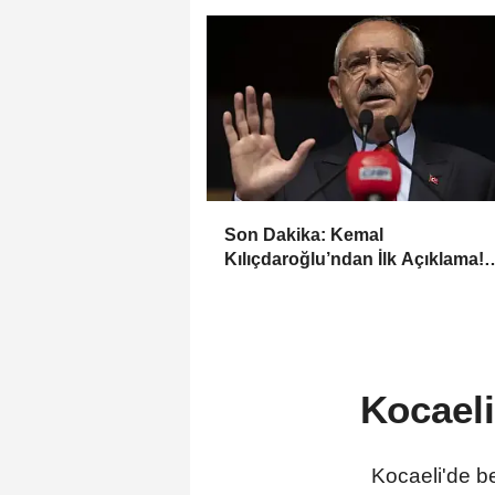
Yapıldı”
Son Dakika: Kemal
Kılıçdaroğlu’ndan İlk Açıklama!
“Mutlak Butlan Türkiye’ye ve C
Hayırlı Olsun”
Kocaeli
Kocaeli'de be