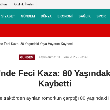
itikası
Gizlilik İlkeleri
SIYASET
GÜNDEM
DÜNYA
EKONOMI
SAĞLIK
SPOR
de Feci Kaza: 80 Yaşındaki Yaya Hayatını Kaybetti
Yayınlanma: 11 Ekim 2025 - 23:39
GÜNDEM
nde Feci Kaza: 80 Yaşındak
Kaybetti
traktörden ayrılan römorkun çarptığı 80 yaşındaki Ha