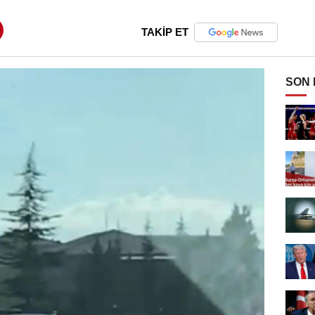
TAKİP ET
SON