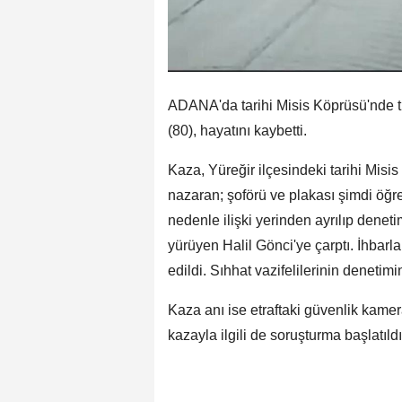
ADANA'da tarihi Misis Köprüsü'nde tr
(80), hayatını kaybetti.
Kaza, Yüreğir ilçesindeki tarihi Mi
nazaran; şoförü ve plakası şimdi öğr
nedenle ilişki yerinden ayrılıp denet
yürüyen Halil Gönci'ye çarptı. İhbarl
edildi. Sıhhat vazifelilerinin denetimi
Kaza anı ise etraftaki güvenlik kamer
kazayla ilgili de soruşturma başlatıldı