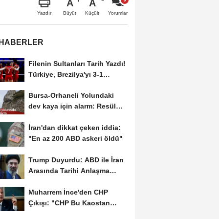
A
A
Büyüt
Küçült
Yazdır
Yorumlar
 HABERLER
Filenin Sultanları Tarih Yazdı!
Türkiye, Brezilya'yı 3-1
Yenerek 2026...
Bursa-Orhaneli Yolundaki
dev kaya için alarm: Resül
Kaplan'dan yetkililere...
İran'dan dikkat çeken iddia:
"En az 200 ABD askeri öldü"
Trump Duyurdu: ABD ile İran
Arasında Tarihi Anlaşma
Yakın! İmza İçin...
Muharrem İnce'den CHP
Çıkışı: "CHP Bu Kaostan
Ancak Üyelerle Genel...