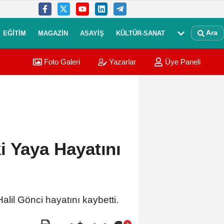
Ara
EĞITIM
MAGAZIN
ASAYIŞ
KÜLTÜR-SANAT
Foto Galeri
Yazarlar
Üye Paneli
i Yaya Hayatını
lil Gönci hayatını kaybetti.