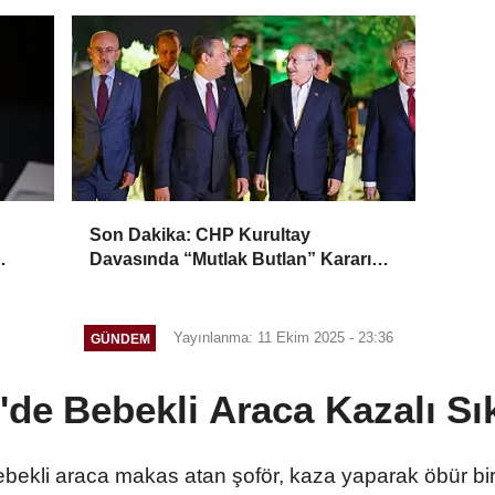
Okuyorum”
Son Dakika: CHP Kurultay
Davasında “Mutlak Butlan” Kararı
HP’ye
İddiası! Kılıçdaroğlu Yeniden Göreve
mi Dönüyor?
Yayınlanma: 11 Ekim 2025 - 23:36
GÜNDEM
'de Bebekli Araca Kazalı Sı
bekli araca makas atan şoför, kaza yaparak öbür bir