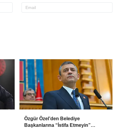
n
Özgür Özel’den Belediye
Başkanlarına “İstifa Etmeyin”
le
Mesajı: “Mesajları Ağlayarak