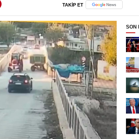
TAKİP ET
SON