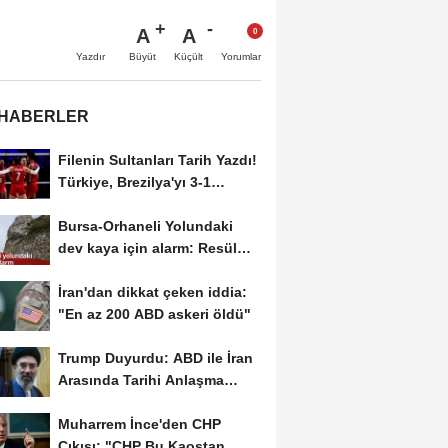
A
A
Büyüt
Küçült
Yazdır
Yorumlar
 HABERLER
Filenin Sultanları Tarih Yazdı!
Türkiye, Brezilya'yı 3-1
Yenerek 2026...
Bursa-Orhaneli Yolundaki
dev kaya için alarm: Resül
Kaplan'dan yetkililere...
İran'dan dikkat çeken iddia:
"En az 200 ABD askeri öldü"
Trump Duyurdu: ABD ile İran
Arasında Tarihi Anlaşma
Yakın! İmza İçin...
Muharrem İnce'den CHP
Çıkışı: "CHP Bu Kaostan