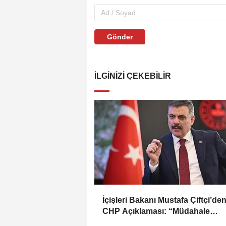
Gönder
İLGINIZI ÇEKEBILIR
İçişleri Bakanı Mustafa Çiftçi’de
CHP Açıklaması: “Müdahale
Kılıçdaroğlu Yönetiminin Talebiy