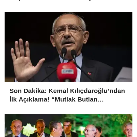
“Mesajları Ağlayarak Okuyorum”
Son Dakika: Kemal Kılıçdaroğlu’ndan
İlk Açıklama! “Mutlak Butlan
Türkiye’ye ve CHP’ye Hayırlı Olsun”