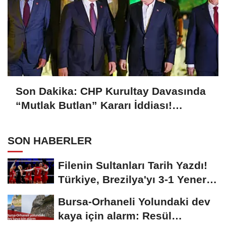
Son Dakika: CHP Kurultay Davasında
“Mutlak Butlan” Kararı İddiası!
Kılıçdaroğlu Yeniden Göreve mi
Dönüyor?
SON HABERLER
Filenin Sultanları Tarih Yazdı!
Türkiye, Brezilya'yı 3-1 Yenerek
2026...
Bursa-Orhaneli Yolundaki dev
kaya için alarm: Resül