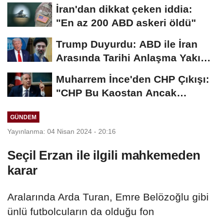
Kaplan'dan yetkililere...
İran'dan dikkat çeken iddia:
"En az 200 ABD askeri öldü"
Trump Duyurdu: ABD ile İran
Arasında Tarihi Anlaşma Yakın!
İmza İçin...
Muharrem İnce'den CHP Çıkışı:
"CHP Bu Kaostan Ancak
Üyelerle Genel...
GÜNDEM
Yayınlanma: 04 Nisan 2024 - 20:16
Seçil Erzan ile ilgili mahkemeden
karar
Aralarında Arda Turan, Emre Belözoğlu gibi
ünlü futbolcuların da olduğu fon