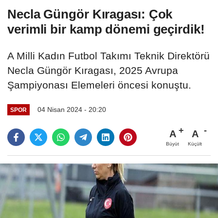
Necla Güngör Kıragası: Çok
verimli bir kamp dönemi geçirdik!
A Milli Kadın Futbol Takımı Teknik Direktörü
Necla Güngör Kıragası, 2025 Avrupa
Şampiyonası Elemeleri öncesi konuştu.
04 Nisan 2024 - 20:20
SPOR
A
A
Büyüt
Küçült