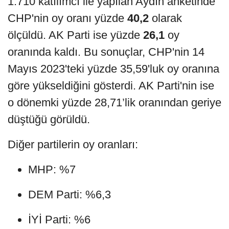
1.710 katılımcı ile yapılan Aydın anketinde
CHP'nin oy oranı yüzde
40,2
olarak
ölçüldü. AK Parti ise yüzde
26,1
oy
oranında kaldı. Bu sonuçlar, CHP'nin 14
Mayıs 2023'teki yüzde 35,59'luk oy oranına
göre yükseldiğini gösterdi. AK Parti'nin ise
o dönemki yüzde 28,71’lik oranından geriye
düştüğü görüldü.
Diğer partilerin oy oranları:
MHP: %7
DEM Parti: %6,3
İYİ Parti: %6