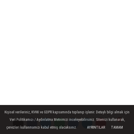
Kişisel verileriniz, KVKK ve GDPR kapsamında toplanıp işlenir. Detaylı bilgi almak için
Veri Politikamızı / Aydınlatma Metnimizi inceleyebilirsiniz. Sitemizi kullanarak,
çerezleri kullanmamızı kabul etmiş olacaksınız.
AYRINTILAR
TAMAM
Yorumlar
Yorumlar