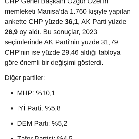
CHP Genel Başkanı Özgür Özel’in
memleketi Manisa’da 1.760 kişiyle yapılan
ankette CHP yüzde
36,1
, AK Parti yüzde
26,9
oy aldı. Bu sonuçlar, 2023
seçimlerinde AK Parti'nin yüzde 31,79,
CHP'nin ise yüzde 29,46 aldığı tabloya
göre önemli bir değişimi gösterdi.
Diğer partiler:
MHP: %10,1
İYİ Parti: %5,8
DEM Parti: %5,2
Zafer Partisi: %4,5