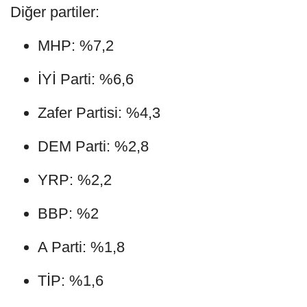
Diğer partiler:
MHP: %7,2
İYİ Parti: %6,6
Zafer Partisi: %4,3
DEM Parti: %2,8
YRP: %2,2
BBP: %2
A Parti: %1,8
TİP: %1,6