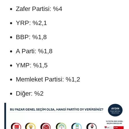
Zafer Partisi: %4
YRP: %2,1
BBP: %1,8
A Parti: %1,8
YMP: %1,5
Memleket Partisi: %1,2
Diğer: %2