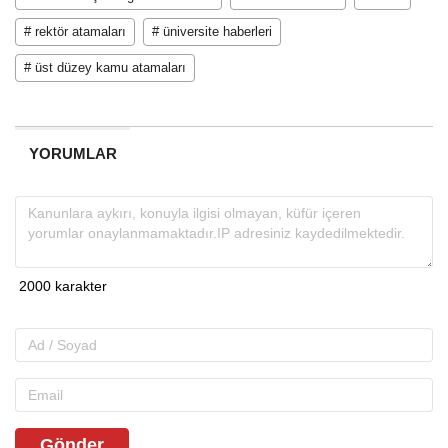
# rektör atamaları
# üniversite haberleri
# üst düzey kamu atamaları
YORUMLAR
Gönder