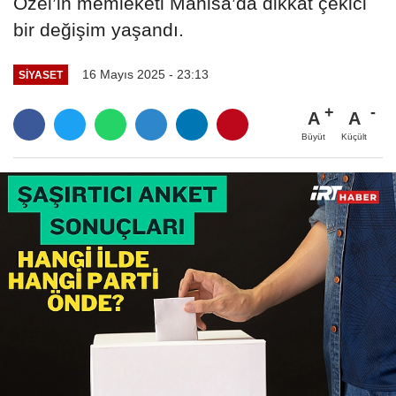
Özel’in memleketi Manisa’da dikkat çekici
bir değişim yaşandı.
16 Mayıs 2025 - 23:13
SIYASET
A
A
Büyüt
Küçült