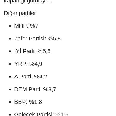
kapattığı görülüyor.
Diğer partiler:
MHP: %7
Zafer Partisi: %5,8
İYİ Parti: %5,6
YRP: %4,9
A Parti: %4,2
DEM Parti: %3,7
BBP: %1,8
Gelecek Partisi: %1,6