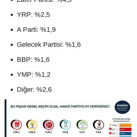
YRP: %2,5
A Parti: %1,9
Gelecek Partisi: %1,6
BBP: %1,6
YMP: %1,2
Diğer: %2,6