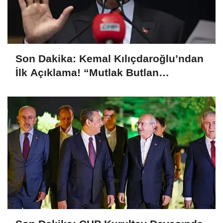
Son Dakika: Kemal Kılıçdaroğlu’ndan
İlk Açıklama! “Mutlak Butlan
Türkiye’ye ve CHP’ye Hayırlı Olsun”