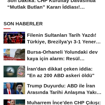
Son Dakika: CHP Kurultay Davasında
“Mutlak Butlan” Kararı İddiası!
Kılıçdaroğlu Yeniden Göreve mi
Dönüyor?
SON HABERLER
Filenin Sultanları Tarih Yazdı!
Türkiye, Brezilya'yı 3-1 Yenerek
2026...
Bursa-Orhaneli Yolundaki dev
kaya için alarm: Resül
Kaplan'dan yetkililere...
İran'dan dikkat çeken iddia:
"En az 200 ABD askeri öldü"
Trump Duyurdu: ABD ile İran
Arasında Tarihi Anlaşma Yakın!
İmza İçin...
Muharrem İnce'den CHP Çıkışı: