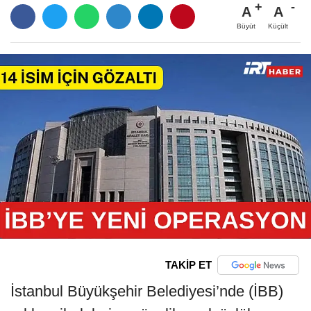
A
A
Büyüt
Küçült
TAKİP ET
İstanbul Büyükşehir Belediyesi’nde (İBB)