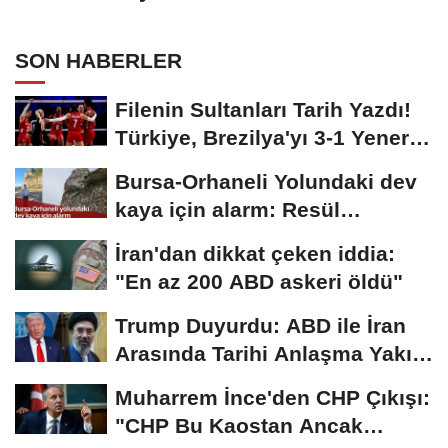
SON HABERLER
Filenin Sultanları Tarih Yazdı!
Türkiye, Brezilya'yı 3-1 Yenerek
2026...
Bursa-Orhaneli Yolundaki dev
kaya için alarm: Resül
Kaplan'dan yetkililere...
İran'dan dikkat çeken iddia:
"En az 200 ABD askeri öldü"
Trump Duyurdu: ABD ile İran
Arasında Tarihi Anlaşma Yakın!
İmza İçin...
Muharrem İnce'den CHP Çıkışı:
"CHP Bu Kaostan Ancak