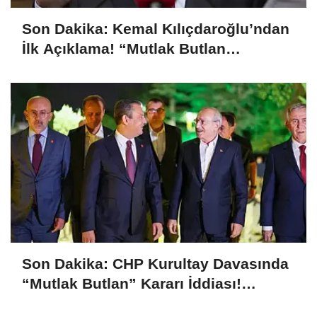
Son Dakika: Kemal Kılıçdaroğlu’ndan
İlk Açıklama! “Mutlak Butlan
Türkiye’ye ve CHP’ye Hayırlı Olsun”
Son Dakika: CHP Kurultay Davasında
“Mutlak Butlan” Kararı İddiası!
Kılıçdaroğlu Yeniden Göreve mi