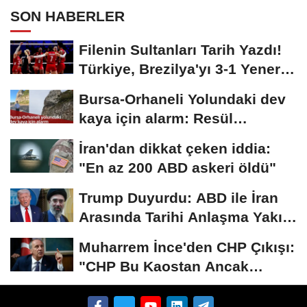
Dönüyor?
SON HABERLER
Filenin Sultanları Tarih Yazdı!
Türkiye, Brezilya'yı 3-1 Yenerek
2026...
Bursa-Orhaneli Yolundaki dev
kaya için alarm: Resül
Kaplan'dan yetkililere...
İran'dan dikkat çeken iddia:
"En az 200 ABD askeri öldü"
Trump Duyurdu: ABD ile İran
Arasında Tarihi Anlaşma Yakın!
İmza İçin...
Muharrem İnce'den CHP Çıkışı:
"CHP Bu Kaostan Ancak
Üyelerle Genel...